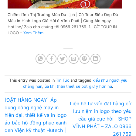
Chiếm Lĩnh Thị Trường Mùa Du Lịch | Cờ Tour Siêu Đẹp Đủ
Màu In Hình Logo Giá Hời ở Vĩnh Phát | Cùng Alo ngay
Hotline/ Zalo cho chúng tôi 0966 261 769. 1. CỜ TOUR IN
LOGO –
Xem Thêm
This entry was posted in
Tin Tức
and tagged
kiểu như người yêu
chẳng hạn
,
ủa khi thân thiết sẽ bớt giữ ý hơn hả
.
[ĐẶT HÀNG NGAY] Áp
Liên hệ tư vấn đặt hàng cờ
dụng công nghệ may in
lưu niệm in logo theo yêu
hiện đại, thiết kế và in logo
cầu giá cực hời | SHOP
áo bảo hộ đồng phục xanh
VĨNH PHÁT – ZALO 0966
đen Viện kỹ thuật Hutech |
261 769