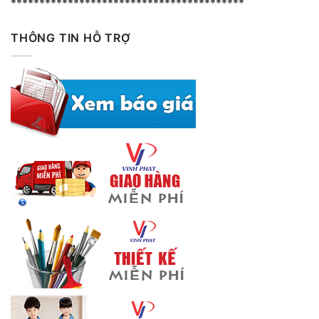
*****************************************
THÔNG TIN HỖ TRỢ