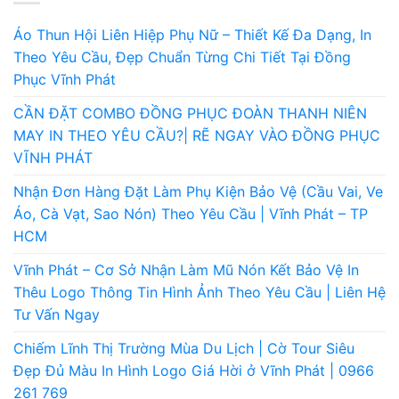
Áo Thun Hội Liên Hiệp Phụ Nữ – Thiết Kế Đa Dạng, In
Theo Yêu Cầu, Đẹp Chuẩn Từng Chi Tiết Tại Đồng
Phục Vĩnh Phát
CẦN ĐẶT COMBO ĐỒNG PHỤC ĐOÀN THANH NIÊN
MAY IN THEO YÊU CẦU?| RẼ NGAY VÀO ĐỒNG PHỤC
VĨNH PHÁT
Nhận Đơn Hàng Đặt Làm Phụ Kiện Bảo Vệ (Cầu Vai, Ve
Áo, Cà Vạt, Sao Nón) Theo Yêu Cầu | Vĩnh Phát – TP
HCM
Vĩnh Phát – Cơ Sở Nhận Làm Mũ Nón Kết Bảo Vệ In
Thêu Logo Thông Tin Hình Ảnh Theo Yêu Cầu | Liên Hệ
Tư Vấn Ngay
Chiếm Lĩnh Thị Trường Mùa Du Lịch | Cờ Tour Siêu
Đẹp Đủ Màu In Hình Logo Giá Hời ở Vĩnh Phát | 0966
261 769