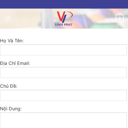
Skip
to
content
0
Họ Và Tên:
Địa Chỉ Email:
Chủ Đề:
Nội Dung: