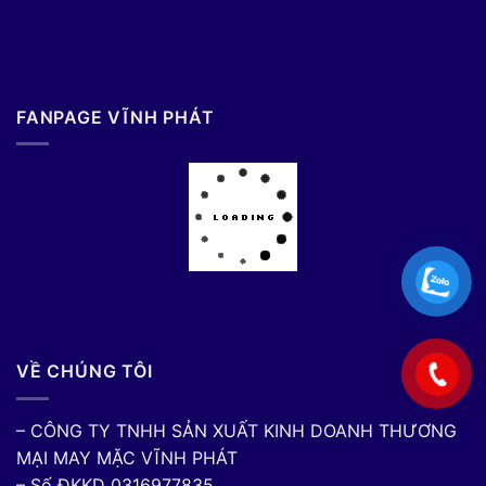
FANPAGE VĨNH PHÁT
VỀ CHÚNG TÔI
– CÔNG TY TNHH SẢN XUẤT KINH DOANH THƯƠNG
MẠI MAY MẶC VĨNH PHÁT
– Số ĐKKD 0316977835