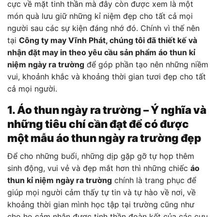
cực về mặt tinh thần mà đây còn được xem là một
món quà lưu giữ những kỉ niệm đẹp cho tất cả mọi
người sau các sự kiện đáng nhớ đó. Chính vì thế nên
tại
Công ty may Vĩnh Phát, chúng tôi đã thiết kế và
nhận đặt may in theo yêu cầu sản phẩm áo thun kỉ
niệm ngày ra trường
để góp phần tạo nên những niềm
vui, khoảnh khắc và khoảng thời gian tươi đẹp cho tất
cả mọi người.
1. Áo thun ngày ra trường – Ý nghĩa và
những tiêu chí cần đạt để có được
một mẫu áo thun ngày ra trường đẹp
Để cho những buổi, những dịp gặp gỡ tự họp thêm
sinh động, vui vẻ và đẹp mắt hơn thì những chiếc
áo
thun kỉ niệm ngày ra trường
chính là trang phục để
giúp mọi người cảm thấy tự tin và tự hào về nơi, về
khoảng thời gian mình học tập tại trường cũng như
cho họ cảm nhận được tinh thần đoàn kết của các cựu