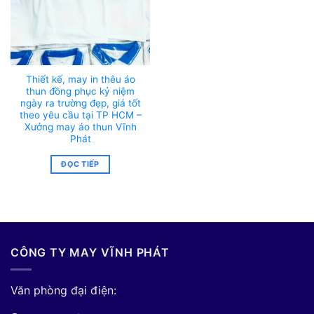
Thiết kế, may in thêu áo
thun đồng phục kỷ niệm
ngày ra trường đẹp, giá tốt
theo yêu cầu tại TP HCM –
Xưởng may áo thun Vĩnh
Phát
ĐỌC TIẾP
CÔNG TY MAY VĨNH PHÁT
Văn phòng đại điện: