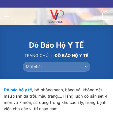
Skip
to
content
0
Đồ Bảo Hộ Y TẾ
TRANG CHỦ
/
ĐỒ BẢO HỘ Y TẾ
Đồ bảo hộ y tế
, bộ phòng sạch, bằng vải không dệt
màu xanh da trời, màu trắng,… Hàng luôn có sẵn set 4
món và 7 món, sử dụng trong khu cách ly, trong bệnh
viện cho các vị trí nhạy cảm.