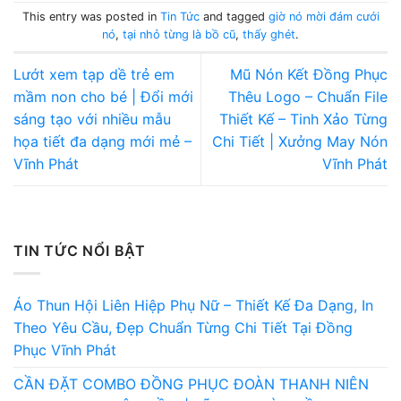
This entry was posted in
Tin Tức
and tagged
giờ nó mời đám cưới
nó
,
tại nhỏ từng là bồ cũ
,
thấy ghét
.
Lướt xem tạp dề trẻ em
Mũ Nón Kết Đồng Phục
mầm non cho bé | Đổi mới
Thêu Logo – Chuẩn File
sáng tạo với nhiều mẫu
Thiết Kế – Tinh Xảo Từng
họa tiết đa dạng mới mẻ –
Chi Tiết | Xưởng May Nón
Vĩnh Phát
Vĩnh Phát
TIN TỨC NỔI BẬT
Áo Thun Hội Liên Hiệp Phụ Nữ – Thiết Kế Đa Dạng, In
Theo Yêu Cầu, Đẹp Chuẩn Từng Chi Tiết Tại Đồng
Phục Vĩnh Phát
CẦN ĐẶT COMBO ĐỒNG PHỤC ĐOÀN THANH NIÊN