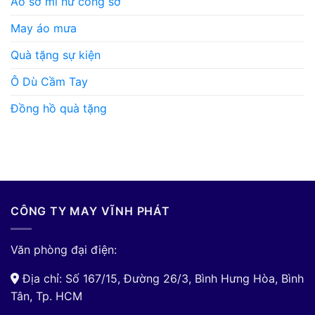
Áo sơ mi nữ công sở
May áo mưa
Quà tặng sự kiện
Ô Dù Cầm Tay
Đồng hồ quà tặng
CÔNG TY MAY VĨNH PHÁT
Văn phòng đại điện:
Địa chỉ: Số 167/15, Đường 26/3, Bình Hưng Hòa, Bình
Tân, Tp. HCM