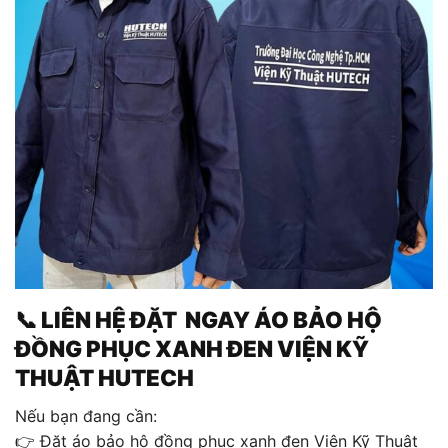
📞 LIÊN HỆ ĐẶT NGAY ÁO BẢO HỘ
ĐỒNG PHỤC XANH ĐEN VIỆN KỸ
THUẬT HUTECH
Nếu bạn đang cần:
👉 Đặt áo bảo hộ đồng phục xanh đen Viện Kỹ Thuật