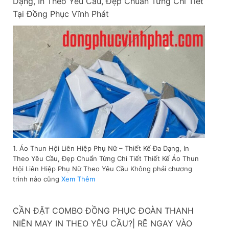
Dạng, In Theo Yêu Cầu, Đẹp Chuẩn Từng Chi Tiết
Tại Đồng Phục Vĩnh Phát
1. Áo Thun Hội Liên Hiệp Phụ Nữ – Thiết Kế Đa Dạng, In
Theo Yêu Cầu, Đẹp Chuẩn Từng Chi Tiết Thiết Kế Áo Thun
Hội Liên Hiệp Phụ Nữ Theo Yêu Cầu Không phải chương
trình nào cũng
Xem Thêm
CẦN ĐẶT COMBO ĐỒNG PHỤC ĐOÀN THANH
NIÊN MAY IN THEO YÊU CẦU?| RẼ NGAY VÀO