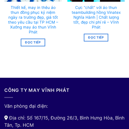
Thiết kế, may in thêu áo
Cực “chất” với áo thun
thun đồng phục kỷ niệm
teambuilding hồng Vinatex
ngày ra trường đẹp, giá tốt
Nghĩa Hành | Chất lượng
theo yêu cầu tại TP HCM –
tốt, đẹp chi phí rẻ – Vĩnh
Xưởng may áo thun Vĩnh
Phát
Phát
ĐỌC TIẾP
ĐỌC TIẾP
CÔNG TY MAY VĨNH PHÁT
Văn phòng đại điện:
Địa chỉ: Số 167/15, Đường 26/3, Bình Hưng Hòa, Bình
Tân, Tp. HCM