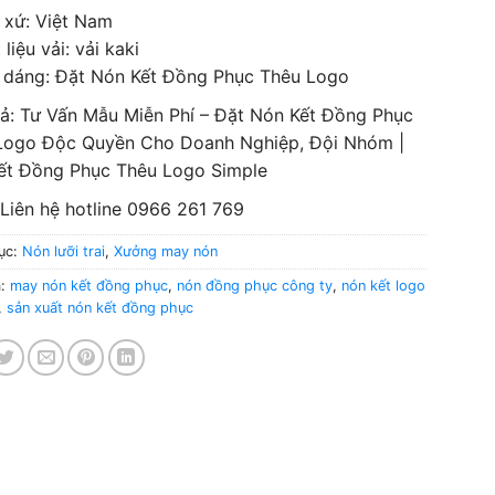
 xứ: Việt Nam
 liệu vải: vải kaki
u dáng: Đặt Nón Kết Đồng Phục Thêu Logo
tả: Tư Vấn Mẫu Miễn Phí – Đặt Nón Kết Đồng Phục
Logo Độc Quyền Cho Doanh Nghiệp, Đội Nhóm |
ết Đồng Phục Thêu Logo Simple
 Liên hệ hotline 0966 261 769
ục:
Nón lưỡi trai
,
Xưởng may nón
a:
may nón kết đồng phục
,
nón đồng phục công ty
,
nón kết logo
,
sản xuất nón kết đồng phục