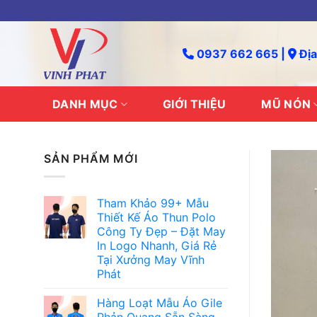
Skip
to
content
0937 662 665 |
Địa
DANH MỤC
GIỚI THIỆU
MŨ NÓN
SẢN PHẨM MỚI
Tham Khảo 99+ Mẫu
Thiết Kế Áo Thun Polo
Công Ty Đẹp – Đặt May
In Logo Nhanh, Giá Rẻ
Tại Xưởng May Vĩnh
Phát
Hàng Loạt Mẫu Áo Gile
Phản Quang Sẵn Sàng