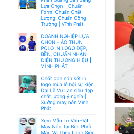
Lựa Chọn – Chuẩn
Form, Chuẩn Chất
Lượng, Chuẩn Công
Trường | Vĩnh Phát
DOANH NGHIỆP LỰA
CHỌN – ÁO THUN
POLO IN LOGO ĐẸP,
BỀN, CHUẨN NHẬN
DIỆN THƯƠNG HIỆU |
VĨNH PHÁT
Chốt đơn nón kết in
logo mùa lễ hội sự kiện
Đại Lễ Vu Lan siêu đẹp
chất lượng ý nghĩa |
Xưởng may nón Vĩnh
Phát
Xem Mẫu Tư Vấn Đặt
May Nón Tai Bèo Phối
Màu Và Thêu Logo Siêu