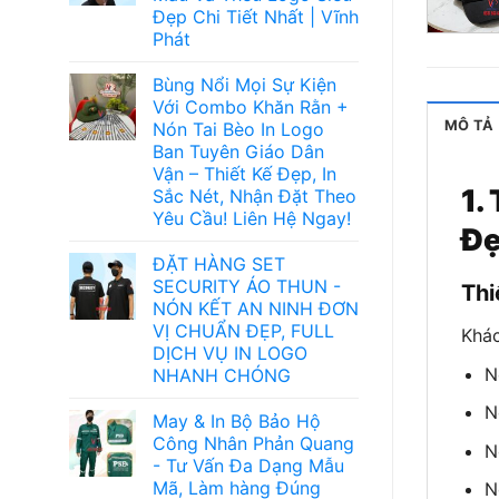
Đẹp Chi Tiết Nhất | Vĩnh
Phát
Bùng Nổi Mọi Sự Kiện
Với Combo Khăn Rằn +
MÔ TẢ
Nón Tai Bèo In Logo
Ban Tuyên Giáo Dân
Vận – Thiết Kế Đẹp, In
1.
Sắc Nét, Nhận Đặt Theo
Yêu Cầu! Liên Hệ Ngay!
Đẹ
ĐẶT HÀNG SET
SECURITY ÁO THUN -
Thi
NÓN KẾT AN NINH ĐƠN
VỊ CHUẨN ĐẸP, FULL
Khác
DỊCH VỤ IN LOGO
N
NHANH CHÓNG
N
May & In Bộ Bảo Hộ
Công Nhân Phản Quang
N
- Tư Vấn Đa Dạng Mẫu
Mã, Làm hàng Đúng
N