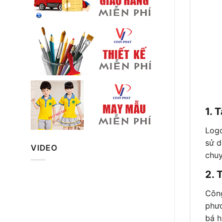
1. 
Logo
sử d
VIDEO
chuy
2. 
Công
phươ
bá h