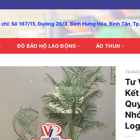
 chỉ: Số 167/15, Đường 26/3, Bình Hưng Hòa, Bình Tân, T
ĐỒ BẢO HỘ LAO ĐỘNG
ÁO THUN
TRANG
Tư 
Kết
Quy
Nhó
Log