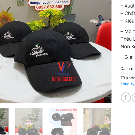
– Xuất
– Chất
– Kiể
– Mô 
Thêu 
Nón K
– Giá:
Danh m
Từ khó
công ty