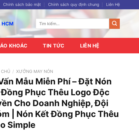
Chính sách bảo mật
Chính sách quy định chung
Liên Hệ
Tìm
p. HCM
kiếm:
ÁO KHOÁC
TIN TỨC
LIÊN HỆ
 CHỦ
/
XƯỞNG MAY NÓN
Vấn Mẫu Miễn Phí – Đặt Nón
 Đồng Phục Thêu Logo Độc
ền Cho Doanh Nghiệp, Đội
m | Nón Kết Đồng Phục Thêu
o Simple