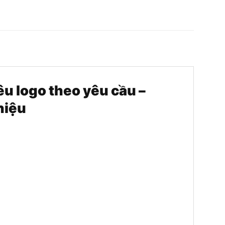
êu logo theo yêu cầu –
hiệu