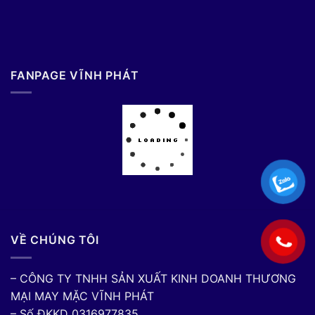
FANPAGE VĨNH PHÁT
VỀ CHÚNG TÔI
– CÔNG TY TNHH SẢN XUẤT KINH DOANH THƯƠNG
MẠI MAY MẶC VĨNH PHÁT
– Số ĐKKD 0316977835