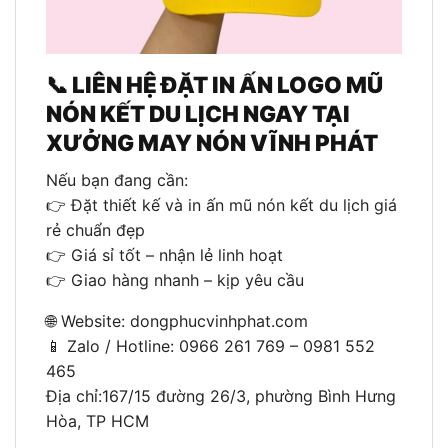
📞 LIÊN HỆ ĐẶT IN ẤN LOGO MŨ
NÓN KẾT DU LỊCH NGAY TẠI
XƯỞNG MAY NÓN VĨNH PHÁT
Nếu bạn đang cần:
👉 Đặt thiết kế và in ấn mũ nón kết du lịch giá
rẻ chuẩn đẹp
👉 Giá sỉ tốt – nhận lẻ linh hoạt
👉 Giao hàng nhanh – kịp yêu cầu
🌐 Website: dongphucvinhphat.com
📱 Zalo / Hotline: 0966 261 769 – 0981 552
465
Địa chỉ:167/15 đường 26/3, phường Bình Hưng
Hòa, TP HCM