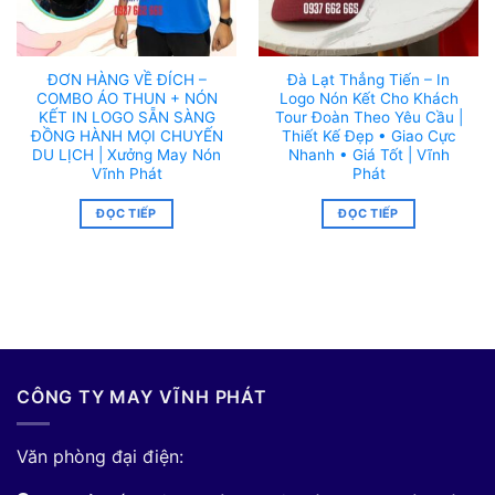
ĐƠN HÀNG VỀ ĐÍCH –
Đà Lạt Thẳng Tiến – In
COMBO ÁO THUN + NÓN
Logo Nón Kết Cho Khách
KẾT IN LOGO SẴN SÀNG
Tour Đoàn Theo Yêu Cầu |
ĐỒNG HÀNH MỌI CHUYẾN
Thiết Kế Đẹp • Giao Cực
DU LỊCH | Xưởng May Nón
Nhanh • Giá Tốt | Vĩnh
Vĩnh Phát
Phát
ĐỌC TIẾP
ĐỌC TIẾP
CÔNG TY MAY VĨNH PHÁT
Văn phòng đại điện: