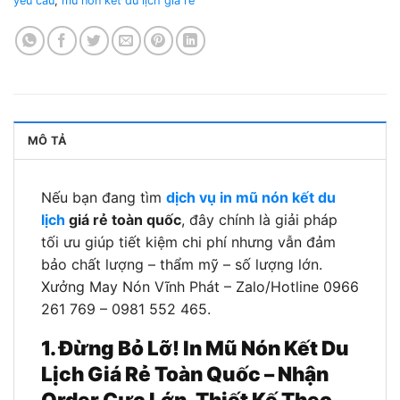
yêu cầu
,
mũ nón kết du lịch giá rẻ
MÔ TẢ
Nếu bạn đang tìm
dịch vụ in mũ nón kết du
lịch
giá rẻ toàn quốc
, đây chính là giải pháp
tối ưu giúp tiết kiệm chi phí nhưng vẫn đảm
bảo chất lượng – thẩm mỹ – số lượng lớn.
Xưởng May Nón Vĩnh Phát – Zalo/Hotline 0966
261 769 – 0981 552 465.
1. Đừng Bỏ Lỡ! In Mũ Nón Kết Du
Lịch Giá Rẻ Toàn Quốc – Nhận
Order Cực Lớn, Thiết Kế Theo