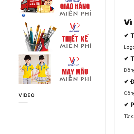
Vì
✔ T
Logo
✔ T
Đồng
✔ Đ
Côn
VIDEO
✔ P
Từ c