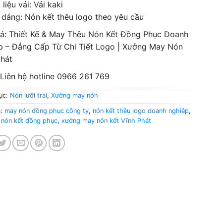
 liệu vải: Vải kaki
 dáng: Nón kết thêu logo theo yêu cầu
tả: Thiết Kế & May Thêu Nón Kết Đồng Phục Doanh
p – Đẳng Cấp Từ Chi Tiết Logo | Xưởng May Nón
Phát
 Liên hệ hotline 0966 261 769
ục:
Nón lưỡi trai
,
Xưởng may nón
a:
may nón đồng phục công ty
,
nón kết thêu logo doanh nghiệp
,
ế nón kết đồng phục
,
xưởng may nón kết Vĩnh Phát