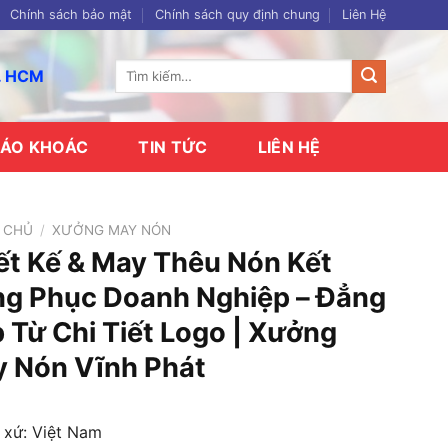
Chính sách bảo mật
Chính sách quy định chung
Liên Hệ
Tìm
p. HCM
kiếm:
ÁO KHOÁC
TIN TỨC
LIÊN HỆ
 CHỦ
/
XƯỞNG MAY NÓN
ết Kế & May Thêu Nón Kết
g Phục Doanh Nghiệp – Đẳng
 Từ Chi Tiết Logo | Xưởng
 Nón Vĩnh Phát
 xứ: Việt Nam