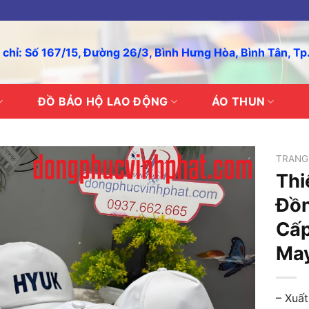
 chỉ: Số 167/15, Đường 26/3, Bình Hưng Hòa, Bình Tân, T
ĐỒ BẢO HỘ LAO ĐỘNG
ÁO THUN
TRANG
Thi
Đồn
Cấp
May
– Xuất