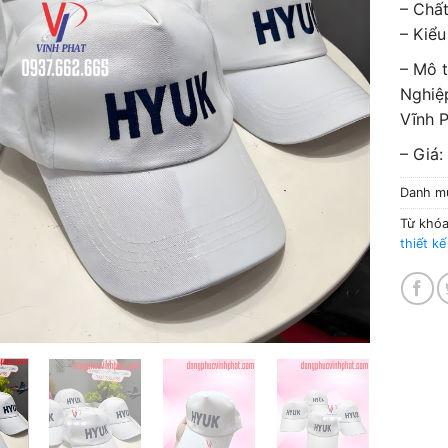
– Chất
– Kiểu
– Mô 
Nghiệ
Vĩnh 
– Giá:
Danh m
Từ khó
thiết k