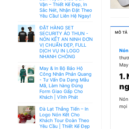
Vận – Thiết Kế Đẹp, In
Sắc Nét, Nhận Đặt Theo
Yêu Cầu! Liên Hệ Ngay!
ĐẶT HÀNG SET
MÔ TẢ
SECURITY ÁO THUN -
NÓN KẾT AN NINH ĐƠN
VỊ CHUẨN ĐẸP, FULL
Nón 
DỊCH VỤ IN LOGO
NHANH CHÓNG
thươ
May 
May & In Bộ Bảo Hộ
Công Nhân Phản Quang
1.
- Tư Vấn Đa Dạng Mẫu
ng
Mã, Làm hàng Đúng
Form Giao Gấp Cho
Khách | Vĩnh Phát
Nón 
mọi 
Đà Lạt Thẳng Tiến – In
Logo Nón Kết Cho
Khách Tour Đoàn Theo
Yêu Cầu | Thiết Kế Đẹp