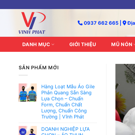
Skip
to
content
0937 662 665 |
Địa
DANH MỤC
GIỚI THIỆU
MŨ NÓN
SẢN PHẨM MỚI
Hàng Loạt Mẫu Áo Gile
Phản Quang Sẵn Sàng
Lựa Chọn – Chuẩn
Form, Chuẩn Chất
Lượng, Chuẩn Công
Trường | Vĩnh Phát
DOANH NGHIỆP LỰA
CHỌN – ÁO THUN