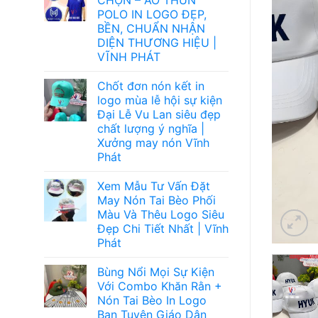
POLO IN LOGO ĐẸP,
BỀN, CHUẨN NHẬN
DIỆN THƯƠNG HIỆU |
VĨNH PHÁT
Chốt đơn nón kết in
logo mùa lễ hội sự kiện
Đại Lễ Vu Lan siêu đẹp
chất lượng ý nghĩa |
Xưởng may nón Vĩnh
Phát
Xem Mẫu Tư Vấn Đặt
May Nón Tai Bèo Phối
Màu Và Thêu Logo Siêu
Đẹp Chi Tiết Nhất | Vĩnh
Phát
Bùng Nổi Mọi Sự Kiện
Với Combo Khăn Rằn +
Nón Tai Bèo In Logo
Ban Tuyên Giáo Dân