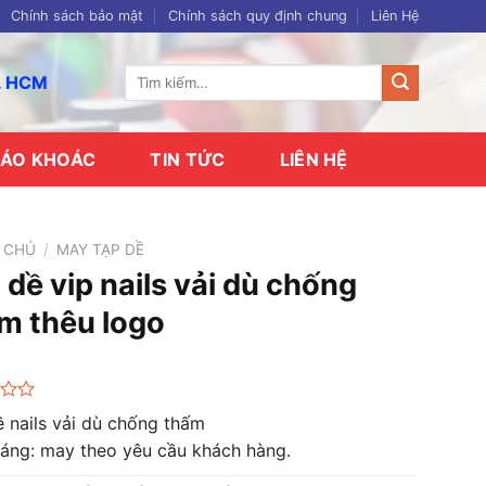
Chính sách bảo mật
Chính sách quy định chung
Liên Hệ
Tìm
p. HCM
kiếm:
ÁO KHOÁC
TIN TỨC
LIÊN HỆ
 CHỦ
/
MAY TẠP DỀ
 dề vip nails vải dù chống
m thêu logo
 nails vải dù chống thấm
dáng: may theo yêu cầu khách hàng.