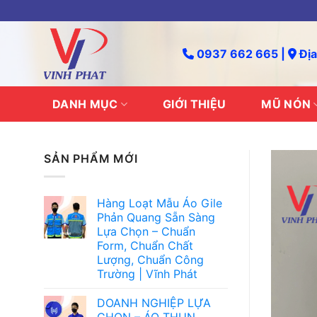
Skip
to
content
0937 662 665 |
Địa
DANH MỤC
GIỚI THIỆU
MŨ NÓN
SẢN PHẨM MỚI
Hàng Loạt Mẫu Áo Gile
Phản Quang Sẵn Sàng
Lựa Chọn – Chuẩn
Form, Chuẩn Chất
Lượng, Chuẩn Công
Trường | Vĩnh Phát
DOANH NGHIỆP LỰA
CHỌN – ÁO THUN