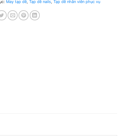
ục:
May tạp dề
,
Tạp dề nails
,
Tạp dề nhân viên phục vụ