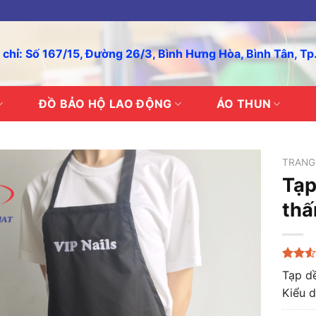
 chỉ: Số 167/15, Đường 26/3, Bình Hưng Hòa, Bình Tân, T
ĐỒ BẢO HỘ LAO ĐỘNG
ÁO THUN
TRANG
Tạp
thấ
2.54
24
Tạp dề
trên 5
Kiểu 
dựa
trên
đánh