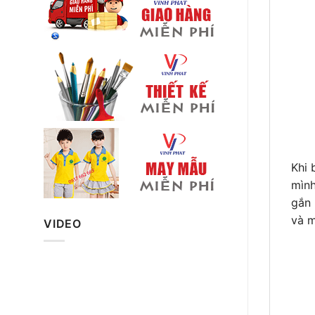
Khi 
mình
gắn 
và m
VIDEO