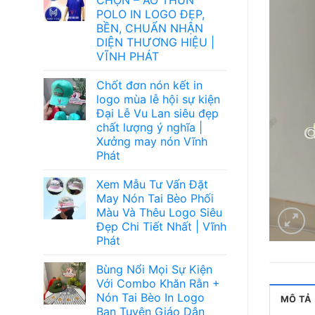
POLO IN LOGO ĐẸP,
BỀN, CHUẨN NHẬN
DIỆN THƯƠNG HIỆU |
VĨNH PHÁT
Chốt đơn nón kết in
logo mùa lễ hội sự kiện
Đại Lễ Vu Lan siêu đẹp
chất lượng ý nghĩa |
Xưởng may nón Vĩnh
Phát
Xem Mẫu Tư Vấn Đặt
May Nón Tai Bèo Phối
Màu Và Thêu Logo Siêu
Đẹp Chi Tiết Nhất | Vĩnh
Phát
Bùng Nổi Mọi Sự Kiện
Với Combo Khăn Rằn +
Nón Tai Bèo In Logo
MÔ TẢ
Ban Tuyên Giáo Dân