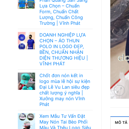
Lựa Chọn – Chuẩn
Form, Chuẩn Chất
Lượng, Chuẩn Công
Trường | Vĩnh Phát
DOANH NGHIỆP LỰA
CHỌN – ÁO THUN
POLO IN LOGO ĐẸP,
BỀN, CHUẨN NHẬN
DIỆN THƯƠNG HIỆU |
VĨNH PHÁT
Chốt đơn nón kết in
logo mùa lễ hội sự kiện
Đại Lễ Vu Lan siêu đẹp
chất lượng ý nghĩa |
Xưởng may nón Vĩnh
Phát
Xem Mẫu Tư Vấn Đặt
May Nón Tai Bèo Phối
MÔ TẢ
Màu Và Thêu Logo Siêu