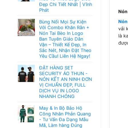
Đẹp Chi Tiết Nhất | Vĩnh
Phát
Nón
Nón 
Bùng Nổi Mọi Sự Kiện
Với Combo Khăn Rằn +
vải 
Nón Tai Bèo In Logo
là k
Ban Tuyên Giáo Dân
được
Vận – Thiết Kế Đẹp, In
Sắc Nét, Nhận Đặt Theo
Yêu Cầu! Liên Hệ Ngay!
ĐẶT HÀNG SET
SECURITY ÁO THUN -
NÓN KẾT AN NINH ĐƠN
VỊ CHUẨN ĐẸP, FULL
DỊCH VỤ IN LOGO
NHANH CHÓNG
May & In Bộ Bảo Hộ
Công Nhân Phản Quang
- Tư Vấn Đa Dạng Mẫu
Mã, Làm hàng Đúng