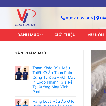
Skip
to
content
0937 662 665 |
Địa
DANH MỤC
GIỚI THIỆU
MŨ NÓN
SẢN PHẨM MỚI
Tham Khảo 99+ Mẫu
Thiết Kế Áo Thun Polo
Công Ty Đẹp – Đặt May
In Logo Nhanh, Giá Rẻ
Tại Xưởng May Vĩnh
Phát
Hàng Loạt Mẫu Áo Gile
Phản Quang Sẵn Sàng