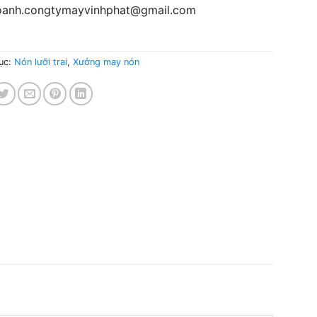
oanh.congtymayvinhphat@gmail.com
ục:
Nón lưỡi trai
,
Xưởng may nón