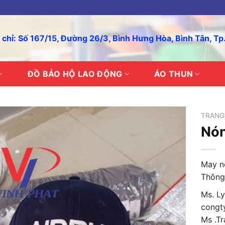
 chỉ: Số 167/15, Đường 26/3, Bình Hưng Hòa, Bình Tân, T
ĐỒ BẢO HỘ LAO ĐỘNG
ÁO THUN
TRANG
Nón
May nó
Thông 
Ms. Ly
congt
Ms .Tr