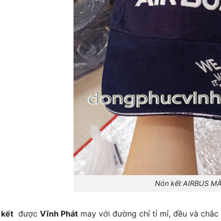
Nón kết AIRBUS MÀU 
 kết
được
Vĩnh Phát
may với đường chỉ tỉ mỉ, đều và chắ