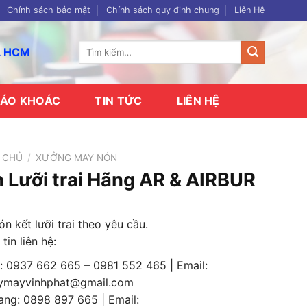
Chính sách bảo mật
Chính sách quy định chung
Liên Hệ
Tìm
p. HCM
kiếm:
ÁO KHOÁC
TIN TỨC
LIÊN HỆ
 CHỦ
/
XƯỞNG MAY NÓN
 Lưỡi trai Hãng AR & AIRBUR
n kết lưỡi trai theo yêu cầu.
tin liên hệ:
: 0937 662 665 – 0981 552 465 | Email:
ymayvinhphat@gmail.com
ang: 0898 897 665 | Email: