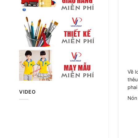
Về l
thêu
phai
VIDEO
Nón 