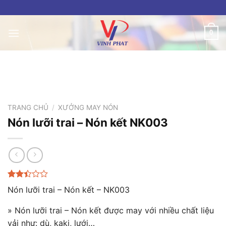
Skip
to
content
0
TRANG CHỦ
/
XƯỞNG MAY NÓN
Nón lưỡi trai – Nón kết NK003
2.38
24
Nón lưỡi trai – Nón kết – NK003
trên
5
» Nón lưỡi trai – Nón kết được may với nhiều chất liệu
dựa
trên
vải như: dù, kaki, lưới…
đánh