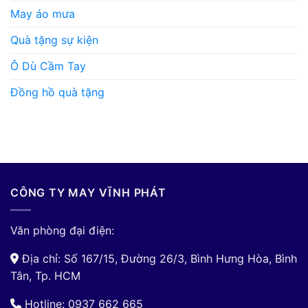
May áo mưa
Quà tặng sự kiện
Ô Dù Cầm Tay
Đồng hồ quà tặng
CÔNG TY MAY VĨNH PHÁT
Văn phòng đại điện:
Địa chỉ: Số 167/15, Đường 26/3, Bình Hưng Hòa, Bình
Tân, Tp. HCM
Hotline: 0937 662 665