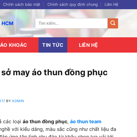
Chính sách bảo mật
Chính sách quy định chung
Liên Hệ
Tìm
p. HCM
kiếm:
ÁO KHOÁC
TIN TỨC
LIÊN HỆ
 sở may áo thun đồng phục
017
BY
ADMIN
ả các loại
áo thun đồng phục
,
áo thun team
nghề với kiểu dáng, màu sắc cũng như chất liệu đa
áp ứng tận tình chu đáo từ khâu chọn lựa vải tới