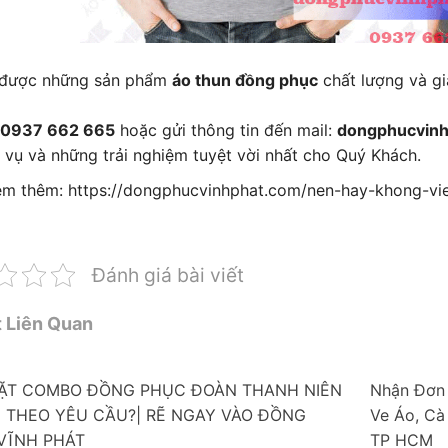
 được những sản phẩm
áo thun đồng phục
chất lượng và gi
: 0937 662 665
hoặc gửi thông tin đến mail:
dongphucvin
 vụ và những trải nghiệm tuyệt vời nhất cho Quý Khách.
m thêm: https://dongphucvinhphat.com/nen-hay-khong-vi
Đánh giá bài viết
t Liên Quan
ẶT COMBO ĐỒNG PHỤC ĐOÀN THANH NIÊN
Nhận Đơn 
N THEO YÊU CẦU?| RẼ NGAY VÀO ĐỒNG
Ve Áo, Cà
VĨNH PHÁT
TP HCM