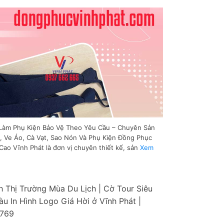
 Làm Phụ Kiện Bảo Vệ Theo Yêu Cầu – Chuyên Sản
i, Ve Áo, Cà Vạt, Sao Nón Và Phụ Kiện Đồng Phục
ao Vĩnh Phát là đơn vị chuyên thiết kế, sản
Xem
h Thị Trường Mùa Du Lịch | Cờ Tour Siêu
u In Hình Logo Giá Hời ở Vĩnh Phát |
 769