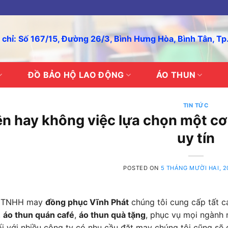
 chỉ: Số 167/15, Đường 26/3, Bình Hưng Hòa, Bình Tân, T
ĐỒ BẢO HỘ LAO ĐỘNG
ÁO THUN
TIN TỨC
n hay không việc lựa chọn một cơ
uy tín
POSTED ON
5 THÁNG MƯỜI HAI, 2
y TNHH may
đồng phục Vĩnh Phát
chúng tôi cung cấp tất c
,
áo thun quán café
,
áo thun quà tặng
, phục vụ mọi ngành 
i với nhiều công ty có nhu cầu đặt may chúng tôi cũng sẽ đ