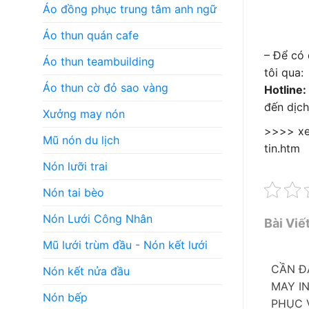
Áo đồng phục trung tâm anh ngữ
Áo thun quán cafe
– Để có
Áo thun teambuilding
tôi qua:
Áo thun cờ đỏ sao vàng
Hotline
đến dịch
Xưởng may nón
>>>> xe
Mũ nón du lịch
tin.htm
Nón lưỡi trai
Nón tai bèo
Nón Lưới Công Nhân
Bài Viế
Mũ lưới trùm đầu - Nón kết lưới
CẦN Đ
Nón kết nửa đầu
MAY I
Nón bếp
PHỤC 