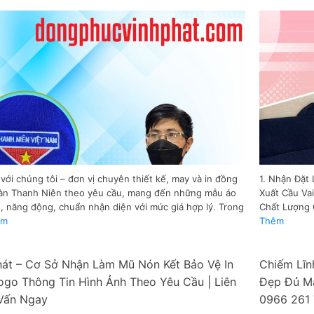
với chúng tôi – đơn vị chuyên thiết kế, may và in đồng
1. Nhận Đặt
àn Thanh Niên theo yêu cầu, mang đến những mẫu áo
Xuất Cầu Va
g, năng động, chuẩn nhận diện với mức giá hợp lý. Trong
Chất Lượng C
êm
Thêm
hát – Cơ Sở Nhận Làm Mũ Nón Kết Bảo Vệ In
Chiếm Lĩn
ogo Thông Tin Hình Ảnh Theo Yêu Cầu | Liên
Đẹp Đủ Mà
Vấn Ngay
0966 261