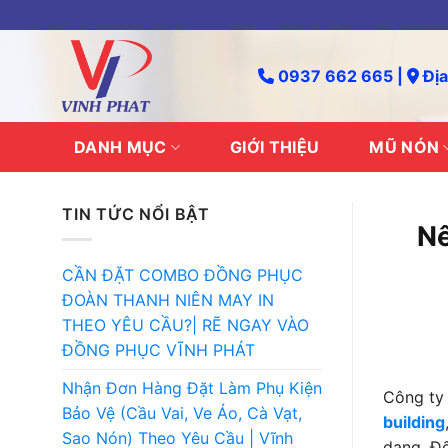
Skip
to
content
0937 662 665 |
Địa
DANH MỤC
GIỚI THIỆU
MŨ NÓN
TIN TỨC NỔI BẬT
Nê
CẦN ĐẶT COMBO ĐỒNG PHỤC
ĐOÀN THANH NIÊN MAY IN
THEO YÊU CẦU?| RẼ NGAY VÀO
ĐỒNG PHỤC VĨNH PHÁT
Nhận Đơn Hàng Đặt Làm Phụ Kiện
Công t
Bảo Vệ (Cầu Vai, Ve Áo, Cà Vạt,
building
Sao Nón) Theo Yêu Cầu | Vĩnh
dạng. Đố