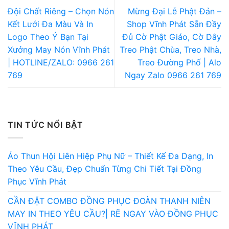
Đội Chất Riêng – Chọn Nón
Mừng Đại Lễ Phật Đản –
Kết Lưới Đa Màu Và In
Shop Vĩnh Phát Sẵn Đầy
Logo Theo Ý Bạn Tại
Đủ Cờ Phật Giáo, Cờ Dây
Xưởng May Nón Vĩnh Phát
Treo Phật Chùa, Treo Nhà,
| HOTLINE/ZALO: 0966 261
Treo Đường Phố | Alo
769
Ngay Zalo 0966 261 769
TIN TỨC NỔI BẬT
Áo Thun Hội Liên Hiệp Phụ Nữ – Thiết Kế Đa Dạng, In
Theo Yêu Cầu, Đẹp Chuẩn Từng Chi Tiết Tại Đồng
Phục Vĩnh Phát
CẦN ĐẶT COMBO ĐỒNG PHỤC ĐOÀN THANH NIÊN
MAY IN THEO YÊU CẦU?| RẼ NGAY VÀO ĐỒNG PHỤC
VĨNH PHÁT