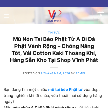
Skip
to
content
0
TIN TỨC
Mũ Nón Tai Bèo Phật Tử A Di Đà
Phật Vành Rộng – Chống Nắng
Tốt, Vải Cotton Kaki Thoáng Khí,
Hàng Sẵn Kho Tại Shop Vĩnh Phát
POSTED ON
9 THÁNG NĂM, 2026
BY
ADMIN
Bạn đang tìm một chiếc
mũ tai bèo Phật tử
vừa đẹp,
trang nghiêm khi đi chùa, vừa thoải mái sử dụng hằng
ngày?
Mẫu
nón chùa A Di Đà Phật vành rộng
chất liệu kaki