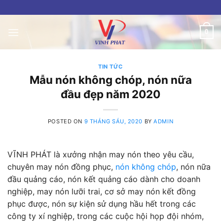
Skip
to
content
0
TIN TỨC
Mẫu nón không chóp, nón nữa
đầu đẹp năm 2020
POSTED ON
9 THÁNG SÁU, 2020
BY
ADMIN
VĨNH PHÁT là xưởng nhận may nón theo yêu cầu,
chuyên may nón đồng phục,
nón không chóp
, nón nữa
đầu quảng cáo, nón kết quảng cáo dành cho doanh
nghiệp, may nón lưỡi trai, cơ sở may nón kết đồng
phục được, nón sự kiện sử dụng hầu hết trong các
công ty xí nghiệp, trong các cuộc hội họp đội nhóm,