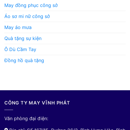
May đồng phục công sở
Áo sơ mi nữ công sở
May áo mưa
Quà tặng sự kiện
Ô Dù Cầm Tay
Đồng hồ quà tặng
CÔNG TY MAY VĨNH PHÁT
Văn phòng đại điện: