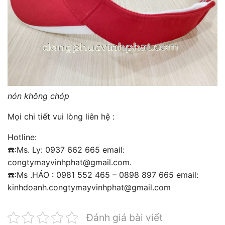
nón không chóp
Mọi chi tiết vui lòng liên hệ :
Hotline:
☎️:Ms. Ly: 0937 662 665 email:
congtymayvinhphat@gmail.com
.
☎️:Ms .HẢO : 0981 552 465 – 0898 897 665 email:
kinhdoanh.congtymayvinhphat@gmail.com
Đánh giá bài viết