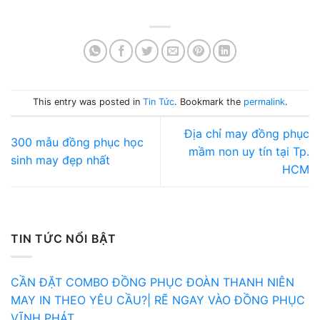
This entry was posted in
Tin Tức
. Bookmark the
permalink
.
Địa chỉ may đồng phục
300 mẫu đồng phục học
mầm non uy tín tại Tp.
sinh may đẹp nhất
HCM
TIN TỨC NỔI BẬT
CẦN ĐẶT COMBO ĐỒNG PHỤC ĐOÀN THANH NIÊN
MAY IN THEO YÊU CẦU?| RẼ NGAY VÀO ĐỒNG PHỤC
VĨNH PHÁT