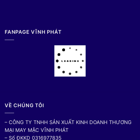
FANPAGE VĨNH PHÁT
VỀ CHÚNG TÔI
– CÔNG TY TNHH SẢN XUẤT KINH DOANH THƯƠNG
MẠI MAY MẶC VĨNH PHÁT
– Số ĐKKD 0316977835