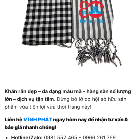
Khăn rằn đẹp – đa dạng mẫu mã – hàng sẵn số lượng
lớn – dịch vụ tận tâm
. Đừng bỏ lỡ cơ hội sở hữu sản
phẩm vừa tiện lợi vừa thời trang này!
Liên hệ
VĨNH PHÁT
ngay hôm nay để nhận tư vấn &
báo giá nhanh chóng!
Hotline/Zalo:
0981 552 465 – 0966 261 769