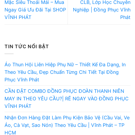
Mặc Siêu Thoải Mái – Mua
CLB, Lớp Học Chuyên
Ngay Giá Ưu Đãi Tại SHOP
Nghiệp | Đồng Phục Vĩnh
VĨNH PHÁT
Phát
TIN TỨC NỔI BẬT
Áo Thun Hội Liên Hiệp Phụ Nữ – Thiết Kế Đa Dạng, In
Theo Yêu Cầu, Đẹp Chuẩn Từng Chi Tiết Tại Đồng
Phục Vĩnh Phát
CẦN ĐẶT COMBO ĐỒNG PHỤC ĐOÀN THANH NIÊN
MAY IN THEO YÊU CẦU?| RẼ NGAY VÀO ĐỒNG PHỤC
VĨNH PHÁT
Nhận Đơn Hàng Đặt Làm Phụ Kiện Bảo Vệ (Cầu Vai, Ve
Áo, Cà Vạt, Sao Nón) Theo Yêu Cầu | Vĩnh Phát – TP
HCM