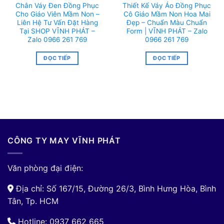
Chân Váy Đen Đồng Phục
Thiết Kế Váy Áo Đồng Phục
Cho Giáo Viên Mầm Non –
Cô Giáo Mầm Non Hoa Mai
Liên Hệ Tư Vấn Đặt Hàng
Đẹp – Chuẩn Màu Chuẩn
Tại SHOP VĨNH PHÁT –
Form | VĨNH PHÁT – Zalo
Zalo 0966 261 769
0966 261 769
ĐỌC TIẾP
ĐỌC TIẾP
CÔNG TY MAY VĨNH PHÁT
Văn phòng đại điện:
Địa chỉ: Số 167/15, Đường 26/3, Bình Hưng Hòa, Bình
Tân, Tp. HCM
Hotline: 0937 662 665