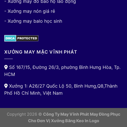
- Xưởng may đồ bảo hộ lao động
- Xưởng may nón giá rẻ
- Xưởng may balo học sinh
XƯỞNG MAY MẶC VĨNH PHÁT
Số 167/15, Đường 26/3, phường Bình Hưng Hòa, Tp.
HCM
Xưởng 1: A26/27 Quốc Lộ 50, Bình Hưng,Q8,Thành
Phố Hồ Chí Minh, Việt Nam
Copyright 2026 ©
Công Ty May Vĩnh Phát May Đồng Phục
Cho Đơn Vị
Xưởng Băng Keo In Logo