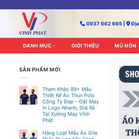
Skip
to
content
0937 662 665 |
Địa
DANH MỤC
GIỚI THIỆU
MŨ NÓN
SẢN PHẨM MỚI
Tham Khảo 99+ Mẫu
Thiết Kế Áo Thun Polo
Công Ty Đẹp – Đặt May
In Logo Nhanh, Giá Rẻ
Tại Xưởng May Vĩnh
Phát
Hàng Loạt Mẫu Áo Gile
Phản Quang Sẵn Sàng