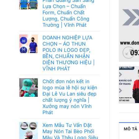
Lựa Chọn – Chuẩn
Form, Chuẩn Chất
Lượng, Chuẩn Công
Trường | Vĩnh Phát
DOANH NGHIỆP LỰA
CHỌN – ÁO THUN
POLO IN LOGO ĐẸP,
BỀN, CHUẨN NHẬN
DIỆN THƯƠNG HIỆU |
VĨNH PHÁT
Chốt đơn nón kết in
logo mùa lễ hội sự kiện
Đại Lễ Vu Lan siêu đẹp
chất lượng ý nghĩa |
Xưởng may nón Vĩnh
Phát
Xem Mẫu Tư Vấn Đặt
MÔ TẢ
May Nón Tai Bèo Phối
Màu Và Thêu Logo Siêu