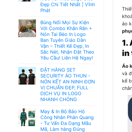
Đẹp Chi Tiết Nhất | Vĩnh
Thiế
Phát
khoá
Bùng Nổi Mọi Sự Kiện
áo k
Với Combo Khăn Rằn +
phục
Nón Tai Bèo In Logo
Ban Tuyên Giáo Dân
1.
Vận – Thiết Kế Đẹp, In
in
Sắc Nét, Nhận Đặt Theo
Yêu Cầu! Liên Hệ Ngay!
Áo k
ĐẶT HÀNG SET
và đ
SECURITY ÁO THUN -
kế b
NÓN KẾT AN NINH ĐƠN
VỊ CHUẨN ĐẸP, FULL
chắn
DỊCH VỤ IN LOGO
NHANH CHÓNG
May & In Bộ Bảo Hộ
Công Nhân Phản Quang
- Tư Vấn Đa Dạng Mẫu
Mã, Làm hàng Đúng