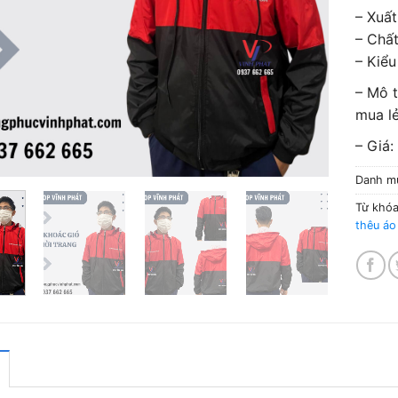
– Xuất
– Chất
– Kiểu
– Mô t
mua lẻ
– Giá:
Danh m
Từ khó
thêu áo