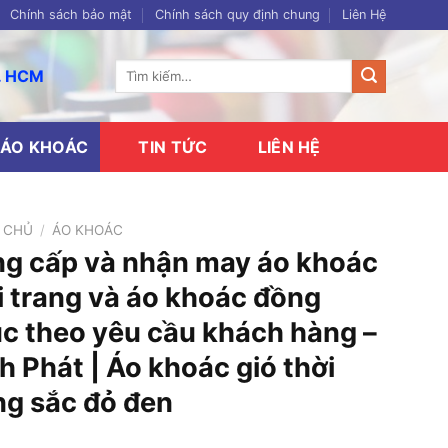
Chính sách bảo mật
Chính sách quy định chung
Liên Hệ
Tìm
p. HCM
kiếm:
ÁO KHOÁC
TIN TỨC
LIÊN HỆ
 CHỦ
/
ÁO KHOÁC
g cấp và nhận may áo khoác
i trang và áo khoác đồng
c theo yêu cầu khách hàng –
h Phát | Áo khoác gió thời
ng sắc đỏ đen