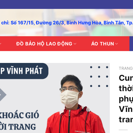
 chỉ: Số 167/15, Đường 26/3, Bình Hưng Hòa, Bình Tân, T
ĐỒ BẢO HỘ LAO ĐỘNG
ÁO THUN
TRANG
Cun
thờ
phụ
Vĩn
tra