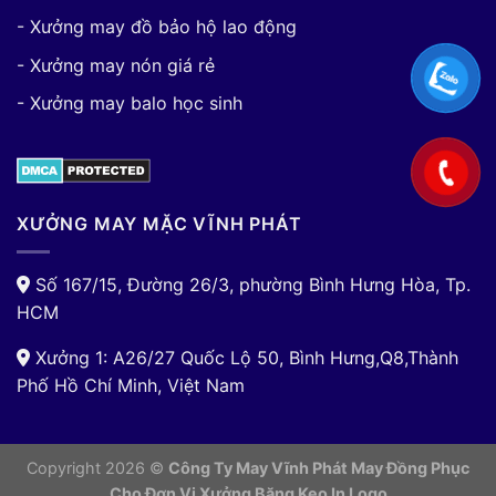
- Xưởng may đồ bảo hộ lao động
- Xưởng may nón giá rẻ
- Xưởng may balo học sinh
XƯỞNG MAY MẶC VĨNH PHÁT
Số 167/15, Đường 26/3, phường Bình Hưng Hòa, Tp.
HCM
Xưởng 1: A26/27 Quốc Lộ 50, Bình Hưng,Q8,Thành
Phố Hồ Chí Minh, Việt Nam
Copyright 2026 ©
Công Ty May Vĩnh Phát May Đồng Phục
Cho Đơn Vị
Xưởng Băng Keo In Logo