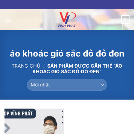
Skip
to
content
0
áo khoác gió sắc đỏ đỏ đen
TRANG CHỦ
/
SẢN PHẨM ĐƯỢC GẮN THẺ “ÁO
KHOÁC GIÓ SẮC ĐỎ ĐỎ ĐEN”