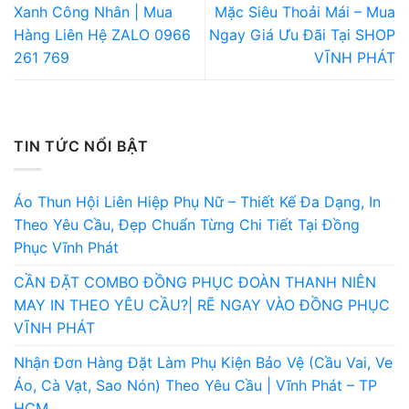
Xanh Công Nhân | Mua
Mặc Siêu Thoải Mái – Mua
Hàng Liên Hệ ZALO 0966
Ngay Giá Ưu Đãi Tại SHOP
261 769
VĨNH PHÁT
TIN TỨC NỔI BẬT
Áo Thun Hội Liên Hiệp Phụ Nữ – Thiết Kế Đa Dạng, In
Theo Yêu Cầu, Đẹp Chuẩn Từng Chi Tiết Tại Đồng
Phục Vĩnh Phát
CẦN ĐẶT COMBO ĐỒNG PHỤC ĐOÀN THANH NIÊN
MAY IN THEO YÊU CẦU?| RẼ NGAY VÀO ĐỒNG PHỤC
VĨNH PHÁT
Nhận Đơn Hàng Đặt Làm Phụ Kiện Bảo Vệ (Cầu Vai, Ve
Áo, Cà Vạt, Sao Nón) Theo Yêu Cầu | Vĩnh Phát – TP
HCM