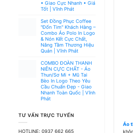
• Giao Cực Nhanh • Giá
Tốt | Vĩnh Phát
Set Đồng Phục Coffee
"Đốn Tim" Khách Hàng –
Combo Áo Polo In Logo
& Nón Kết Cực Chất,
Nâng Tầm Thương Hiệu
Quán | Vĩnh Phát
COMBO ĐOÀN THANH
NIÊN CỰC CHẤT - Áo
Thun/Sơ Mi + Mũ Tai
Bèo In Logo Theo Yêu
Cầu Chuẩn Đẹp - Giao
Nhanh Toàn Quốc | Vĩnh
Phát
TƯ VẤN TRỰC TUYẾN
Áo 
HOTLINE: 0937 662 665
khôn