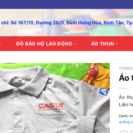
 chỉ: Số 167/15, Đường 26/3, Bình Hưng Hòa, Bình Tân, T
ĐỒ BẢO HỘ LAO ĐỘNG
ÁO THUN
TRANG
Áo 
Áo th
Liên h
Danh m
quảng 