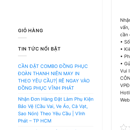
Nhận
vấn,
GIỎ HÀNG
cần 
• Số
TIN TỨC NỔI BẬT
• Ki
• Ph
• Gử
CẦN ĐẶT COMBO ĐỒNG PHỤC
Vui 
ĐOÀN THANH NIÊN MAY IN
CÔN
THEO YÊU CẦU?| RẼ NGAY VÀO
VPĐD
ĐỒNG PHỤC VĨNH PHÁT
Hotl
Nhận Đơn Hàng Đặt Làm Phụ Kiện
Webs
Bảo Vệ (Cầu Vai, Ve Áo, Cà Vạt,
Sao Nón) Theo Yêu Cầu | Vĩnh
Phát – TP HCM