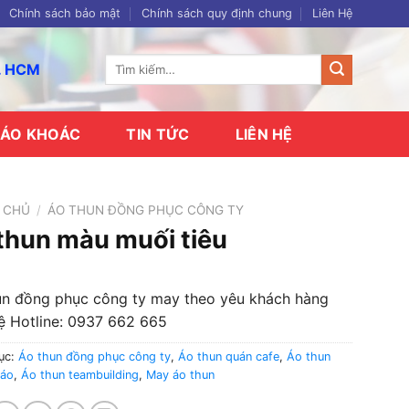
Chính sách bảo mật
Chính sách quy định chung
Liên Hệ
Tìm
p. HCM
kiếm:
ÁO KHOÁC
TIN TỨC
LIÊN HỆ
 CHỦ
/
ÁO THUN ĐỒNG PHỤC CÔNG TY
thun màu muối tiêu
un đồng phục công ty may theo yêu khách hàng
ệ Hotline: 0937 662 665
ục:
Áo thun đồng phục công ty
,
Áo thun quán cafe
,
Áo thun
cáo
,
Áo thun teambuilding
,
May áo thun