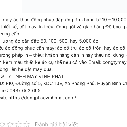
 may áo thun đồng phục đáp ứng đơn hàng từ 10 – 10.000 s
 thiết kế, cắt may, in thêu, đóng gói và giao hàng.Để báo 
cung cấp:
 lượng áo cần đặt: 50, 100, 500, hay 5.000 áo
ểu áo đồng phục cần may: áo cổ trụ, áo cổ tròn, hay áo cổ 
ương pháp in – thêu: khách hàng cần in hay thêu nội dung l
i kèm mẫu thiết kế áo cụ thể nếu có vào Email:
congtymay
lòng liên hệ đặt may qua:
G TY TNHH MAY VĨNH PHÁT
: F10, Đường số 5, KDC 13E, Xã Phong Phú, Huyện Bình 
ine : 0937 662 665
ite:https://dongphucvinhphat.com/
Đánh giá bài viết