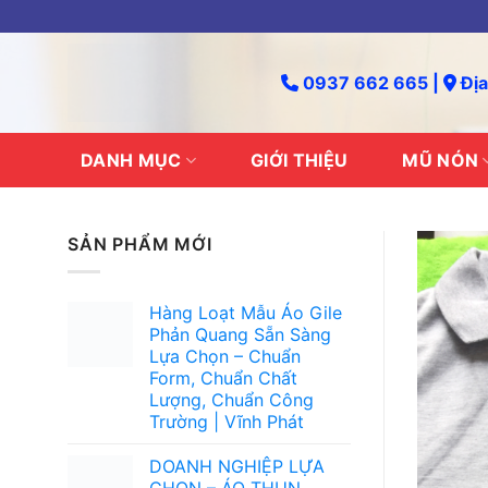
Skip
to
content
0937 662 665 |
Địa
DANH MỤC
GIỚI THIỆU
MŨ NÓN
SẢN PHẨM MỚI
Hàng Loạt Mẫu Áo Gile
Phản Quang Sẵn Sàng
Lựa Chọn – Chuẩn
Form, Chuẩn Chất
Lượng, Chuẩn Công
Trường | Vĩnh Phát
DOANH NGHIỆP LỰA
CHỌN – ÁO THUN