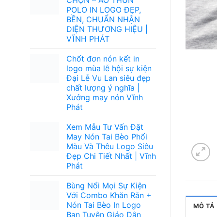
POLO IN LOGO ĐẸP,
BỀN, CHUẨN NHẬN
DIỆN THƯƠNG HIỆU |
VĨNH PHÁT
Chốt đơn nón kết in
logo mùa lễ hội sự kiện
Đại Lễ Vu Lan siêu đẹp
chất lượng ý nghĩa |
Xưởng may nón Vĩnh
Phát
Xem Mẫu Tư Vấn Đặt
May Nón Tai Bèo Phối
Màu Và Thêu Logo Siêu
Đẹp Chi Tiết Nhất | Vĩnh
Phát
Bùng Nổi Mọi Sự Kiện
Với Combo Khăn Rằn +
Nón Tai Bèo In Logo
MÔ TẢ
Ban Tuyên Giáo Dân