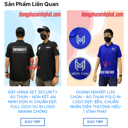
Sản Phẩm Liên Quan
ĐẶT HÀNG SET SECURITY
DOANH NGHIỆP LỰA
ÁO THUN – NÓN KẾT AN
CHỌN – ÁO THUN POLO IN
NINH ĐƠN VỊ CHUẨN ĐẸP,
LOGO ĐẸP, BỀN, CHUẨN
FULL DỊCH VỤ IN LOGO
NHẬN DIỆN THƯƠNG HIỆU
NHANH CHÓNG
| VĨNH PHÁT
ĐỌC TIẾP
ĐỌC TIẾP