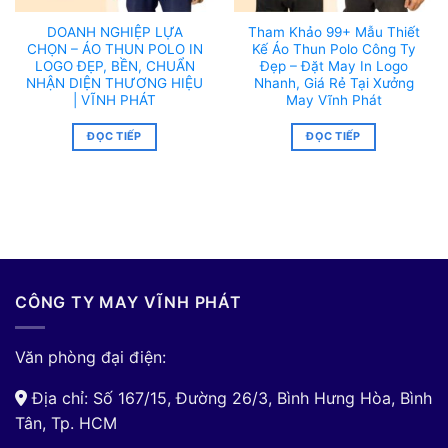
DOANH NGHIỆP LỰA
Tham Khảo 99+ Mẫu Thiết
CHỌN – ÁO THUN POLO IN
Kế Áo Thun Polo Công Ty
LOGO ĐẸP, BỀN, CHUẨN
Đẹp – Đặt May In Logo
NHẬN DIỆN THƯƠNG HIỆU
Nhanh, Giá Rẻ Tại Xưởng
| VĨNH PHÁT
May Vĩnh Phát
ĐỌC TIẾP
ĐỌC TIẾP
CÔNG TY MAY VĨNH PHÁT
Văn phòng đại điện:
Địa chỉ: Số 167/15, Đường 26/3, Bình Hưng Hòa, Bình
Tân, Tp. HCM