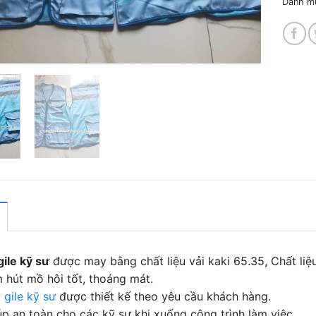
Danh m
ile kỹ sư
được may bằng chất liệu vải kaki 65.35, Chất liệ
 hút mồ hôi tốt, thoáng mát.
 gile kỹ sư
được thiết kế theo yêu cầu khách hàng.
úp an toàn cho các kỹ sư khi xuống công trình làm việc