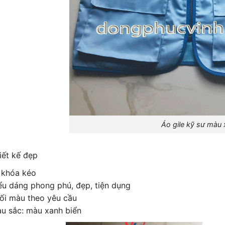
Áo gile kỹ sư màu xa
iết kế đẹp
 khóa kéo
ểu dáng phong phú, đẹp, tiện dụng
ối màu theo yêu cầu
u sắc: màu xanh biển