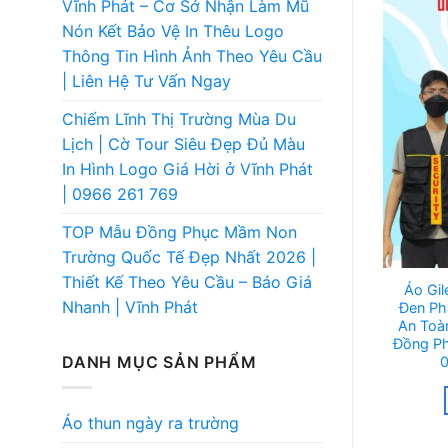
Vĩnh Phát – Cơ Sở Nhận Làm Mũ
Nón Kết Bảo Vệ In Thêu Logo
Thông Tin Hình Ảnh Theo Yêu Cầu
| Liên Hệ Tư Vấn Ngay
Chiếm Lĩnh Thị Trường Mùa Du
Lịch | Cờ Tour Siêu Đẹp Đủ Màu
In Hình Logo Giá Hời ở Vĩnh Phát
| 0966 261 769
TOP Mẫu Đồng Phục Mầm Non
Trường Quốc Tế Đẹp Nhất 2026 |
Thiết Kế Theo Yêu Cầu – Báo Giá
Áo Gil
Nhanh | Vĩnh Phát
Đen Ph
An Toà
Đồng Ph
DANH MỤC SẢN PHẨM
Áo thun ngày ra trường