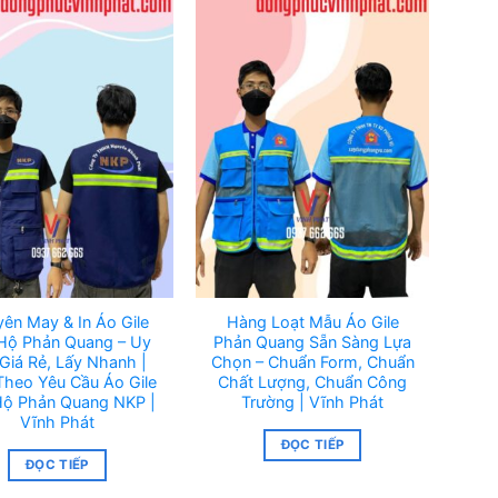
ên May & In Áo Gile
Hàng Loạt Mẫu Áo Gile
Hộ Phản Quang – Uy
Phản Quang Sẵn Sàng Lựa
 Giá Rẻ, Lấy Nhanh |
Chọn – Chuẩn Form, Chuẩn
heo Yêu Cầu Áo Gile
Chất Lượng, Chuẩn Công
Hộ Phản Quang NKP |
Trường | Vĩnh Phát
Vĩnh Phát
ĐỌC TIẾP
ĐỌC TIẾP