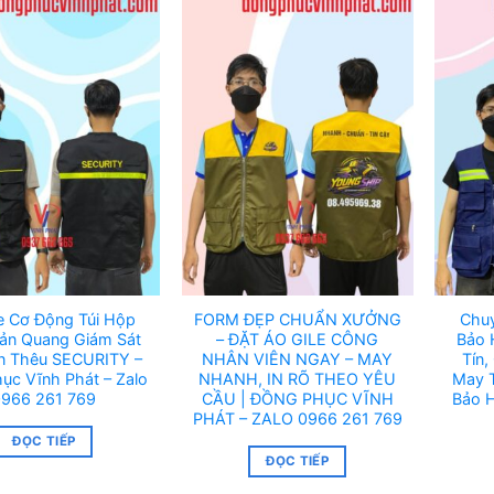
e Cơ Động Túi Hộp
FORM ĐẸP CHUẨN XƯỞNG
Chuy
ản Quang Giám Sát
– ĐẶT ÁO GILE CÔNG
Bảo 
n Thêu SECURITY –
NHÂN VIÊN NGAY – MAY
Tín,
ục Vĩnh Phát – Zalo
NHANH, IN RÕ THEO YÊU
May T
0966 261 769
CẦU | ĐỒNG PHỤC VĨNH
Bảo 
PHÁT – ZALO 0966 261 769
ĐỌC TIẾP
ĐỌC TIẾP