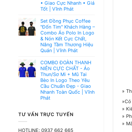
• Giao Cực Nhanh • Giá
Tốt | Vĩnh Phát
Set Đồng Phục Coffee
"Đốn Tim" Khách Hàng –
Combo Áo Polo In Logo
& Nón Kết Cực Chất,
Nâng Tầm Thương Hiệu
Quán | Vĩnh Phát
COMBO ĐOÀN THANH
NIÊN CỰC CHẤT - Áo
Thun/Sơ Mi + Mũ Tai
Bèo In Logo Theo Yêu
Cầu Chuẩn Đẹp - Giao
» Th
Nhanh Toàn Quốc | Vĩnh
Phát
»Có
» Ki
TƯ VẤN TRỰC TUYẾN
» Ph
» Mà
HOTLINE: 0937 662 665