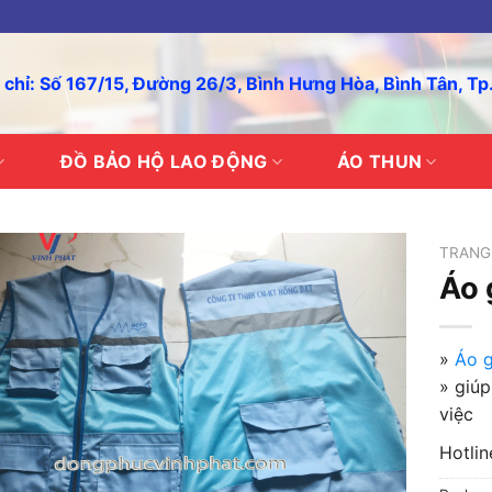
 chỉ: Số 167/15, Đường 26/3, Bình Hưng Hòa, Bình Tân, T
ĐỒ BẢO HỘ LAO ĐỘNG
ÁO THUN
TRANG
Áo 
»
Áo g
» giúp
việc
Hotli