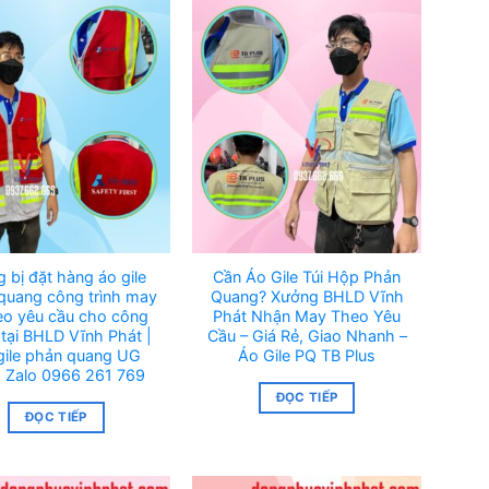
g bị đặt hàng áo gile
Cần Áo Gile Túi Hộp Phản
quang công trình may
Quang? Xưởng BHLD Vĩnh
heo yêu cầu cho công
Phát Nhận May Theo Yêu
tại BHLD Vĩnh Phát |
Cầu – Giá Rẻ, Giao Nhanh –
gile phản quang UG
Áo Gile PQ TB Plus
 Zalo 0966 261 769
ĐỌC TIẾP
ĐỌC TIẾP