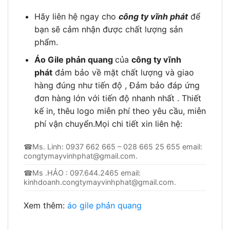
Hãy liên hệ ngay cho
công ty vĩnh phát
để
bạn sẽ cảm nhận được chất lượng sản
phẩm.
Áo Gile phản quang
của
công ty vĩnh
phát
đảm bảo về mặt chất lượng và giao
hàng đúng như tiến độ , Đảm bảo đáp ứng
đơn hàng lớn với tiến độ nhanh nhất . Thiết
kế in, thêu logo miễn phí theo yêu cầu, miễn
phí vận chuyển.Mọi chi tiết xin liên hệ:
☎Ms. Linh: 0937 662 665 – 028 665 25 655 email:
congtymayvinhphat@gmail.com
.
☎Ms .HẢO : 097.644.2465 email:
kinhdoanh.congtymayvinhphat@gmail.com
.
Xem thêm:
áo gile phản quang