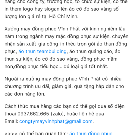
hàng cho công ty, trường học, tổ chức sự kiện, có thể
in them logo hay slogan lên áo cờ đỏ sao vàng số
lượng lớn giá rẻ tại Hồ Chí Minh.
Xưởng may đồng phục Vĩnh Phát với kinh nghiệm lâu
năm trong ngành may mặc đồng phục sự kiện, chuyên
nhận sản xuất-gia công-in thêu trọn gói áo thun đồng
phục,
áo thun teambuilding
, áo thun quảng cáo, áo
thun sự kiện, áo cờ đỏ sao vàng, đồng phục mầm
non,đồng phục tiểu học….đủ loại giá tốt nhất.
Ngoài ra xưởng may đồng phục Vĩnh Phát có nhiều
chương trình ưu đãi, giảm giá, quà tặng hấp dẫn cho
các đơn hàng lớn.
Cách thức mua hàng các bạn có thể gọi qua số điện
thoại 0937.662.665 (zalo), hoặc liên hệ qua
Email:
congtymayvinhphat@gmail.com
.
>>>> có thể bạn quan tâm:
áo thun đồng phục