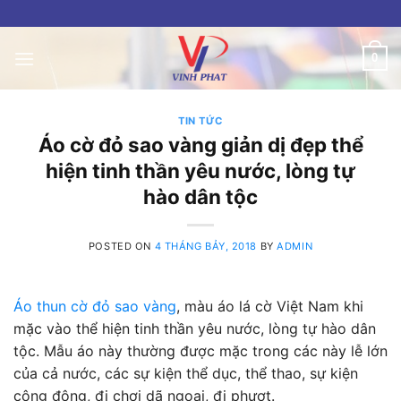
Skip
to
content
0
TIN TỨC
Áo cờ đỏ sao vàng giản dị đẹp thể
hiện tinh thần yêu nước, lòng tự
hào dân tộc
POSTED ON
4 THÁNG BẢY, 2018
BY
ADMIN
Áo thun cờ đỏ sao vàng
, màu áo lá cờ Việt Nam khi
mặc vào thể hiện tinh thần yêu nước, lòng tự hào dân
tộc. Mẫu áo này thường được mặc trong các này lễ lớn
của cả nước, các sự kiện thể dục, thể thao, sự kiện
cộng đông, đi chơi dã ngoại, đi phượt.