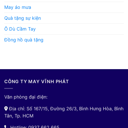
May áo mưa
Quà tặng sự kiện
Ô Dù Cầm Tay
Đồng hồ quà tặng
CÔNG TY MAY VĨNH PHÁT
Văn phòng đại điện:
Địa chỉ: Số 167/15, Đường 26/3, Bình Hưng Hòa, Bình
Tân, Tp. HCM
Hotline: 0937 662 665