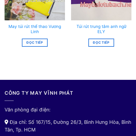
May túi rút thể thao Vương
Túi rút trung tâm anh ngữ
Linh
ELY
ĐỌC TIẾP
ĐỌC TIẾP
CÔNG TY MAY VĨNH PHÁT
Văn phòng đại điện:
Địa chỉ: Số 167/15, Đường 26/3, Bình Hưng Hòa, Bình
Tân, Tp. HCM