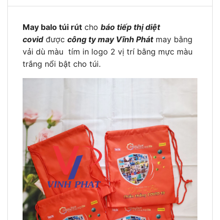
May balo túi rút
cho
báo tiếp thị diệt
covid
được
công ty may Vĩnh Phát
may bằng
vải dù màu tím in logo 2 vị trí bằng mực màu
trắng nổi bật cho túi.