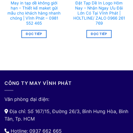
May in tạp dề không giới
Đặt Tạp Dề In Logo Hôm
hạn – Thiết kế maket gửi
Nay – Nhận Ngay Ưu Đãi
mẫu cho khách hàng nhanh
Lớn Có Tại Vĩnh Phát |
chóng | Vĩnh Phát – 0981
HOLTLINE/ ZALO 0966 261
552 465
769
ĐỌC TIẾP
ĐỌC TIẾP
CÔNG TY MAY VĨNH PHÁT
Văn phòng đại điện:
Địa chỉ: Số 167/15, Đường 26/3, Bình Hưng Hòa, Bình
Tân, Tp. HCM
Hotline: 0937 662 665