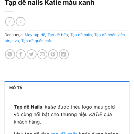
Tạp dề nails Katie màu xanh
Danh mục:
May tạp dề
,
Tạp dề bếp
,
Tạp dề nails
,
Tạp dề nhân viên
phục vụ
,
Tạp dề quán cafe
MÔ TẢ
Tạp dề Nails
katie
được thêu logo màu gold
vô cùng nổi bật cho thương hiệu
KATIE
của
khách hàng.