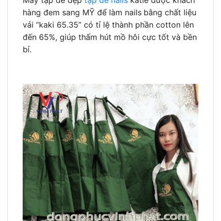
May tạp dề đẹp
tạp dề nails
katie được khách
hàng đem sang MỸ để làm nails
bằng chất liệu
vải “kaki 65.35” có tỉ lệ thành phần cotton lên
đến 65%, giúp thấm hút mồ hôi cực tốt và bền
bỉ.