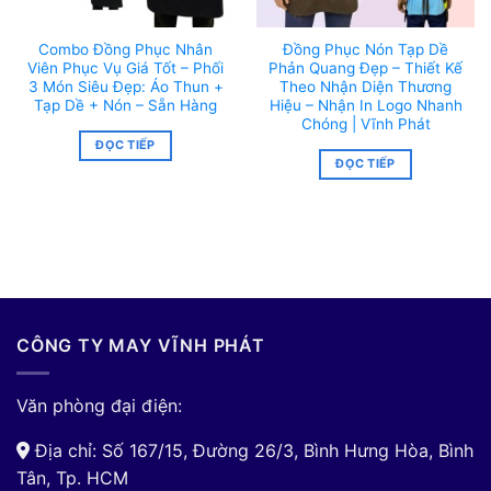
Combo Đồng Phục Nhân
Đồng Phục Nón Tạp Dề
Viên Phục Vụ Giá Tốt – Phối
Phản Quang Đẹp – Thiết Kế
3 Món Siêu Đẹp: Áo Thun +
Theo Nhận Diện Thương
Tạp Dề + Nón – Sẵn Hàng
Hiệu – Nhận In Logo Nhanh
Chóng | Vĩnh Phát
ĐỌC TIẾP
ĐỌC TIẾP
CÔNG TY MAY VĨNH PHÁT
Văn phòng đại điện:
Địa chỉ: Số 167/15, Đường 26/3, Bình Hưng Hòa, Bình
Tân, Tp. HCM