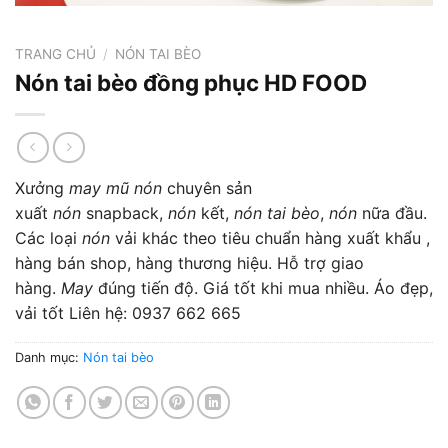
TRANG CHỦ
/
NÓN TAI BÈO
Nón tai bèo đồng phục HD FOOD
Xưởng
may mũ nón
chuyên sản
xuất
nón
snapback,
nón
kết,
nón tai bèo
,
nón
nữa đầu.
Các loại
nón
vải khác theo tiêu chuẩn hàng xuất khẩu ,
hàng bán shop, hàng thương hiệu. Hỗ trợ giao
hàng.
May
đúng tiến độ. Giá tốt khi mua nhiều. Áo đẹp,
vải tốt Liên hệ: 0937 662 665
Danh mục:
Nón tai bèo