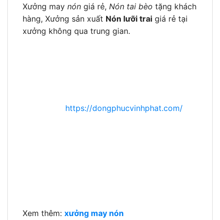
Xưởng may
nón
giá rẻ,
Nón tai bèo
tặng khách
hàng, Xưởng sản xuất
Nón lưỡi trai
giá rẻ tại
xưởng không qua trung gian.
CÔNG TY TNHH SX KD THƯƠNG MẠI VĨNH
PHÁT
– ???????????? Đ????̂̀????????
????????????̣???? ???????????? ????????̂́????
????????̣???? ????????????????????
Trang Chủ:
https://dongphucvinhphat.com/
Liên Hệ Đặt Hàng: 0937 662 665 – 0981 552
465 -(028) 6652 5655
Chăm Sóc Giải Đáp: (028) 6652 5655
Địa Chỉ: Số 167/15, Đường 26/3, Bình Hưng
Hòa, , Bình Tân, Tp. HCM
Xem thêm:
xưởng may nón