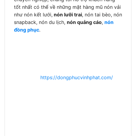
tốt nhất có thể về những mặt hàng mũ nón vải
như nón kết lưới,
nón lưỡi trai
, nón tai bèo, nón
snapback, nón du lịch,
nón quảng cáo
,
nón
đồng phục
.
CÔNG TY TNHH SX KD THƯƠNG MẠI VĨNH
PHÁT
– ???????????? Đ????̂̀????????
????????????̣???? ???????????? ????????̂́????
????????̣???? ????????????????????
Trang Chủ:
https://dongphucvinhphat.com/
Liên Hệ Đặt Hàng: 0937 662 665 – 0981 552
465 -(028) 6652 5655
Chăm Sóc Giải Đáp: (028) 6652 5655
Địa Chỉ: Số 167/15, Đường 26/3, Bình Hưng
Hòa, , Bình Tân, Tp. HCM