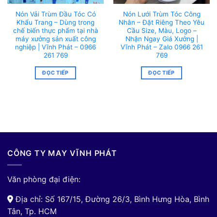
Nón Vải Trùm Đầu Tóc Có
Nón Lưới Trùm Tóc Công
Khẩu Trang – Dùng trong
Nhân – Đặt Riêng Theo Yêu
chế biến thực phẩm tại nhà
Cầu Size, Màu, Logo –
máy xưởng sản xuất công
Nhận Ngay Giá Xưởng |
nghiệp | Vĩnh Phát – 0966
Vĩnh Phát – Zalo 0966 261
261 769
769
ĐỌC TIẾP
ĐỌC TIẾP
CÔNG TY MAY VĨNH PHÁT
Văn phòng đại điện:
Địa chỉ: Số 167/15, Đường 26/3, Bình Hưng Hòa, Bình
Tân, Tp. HCM