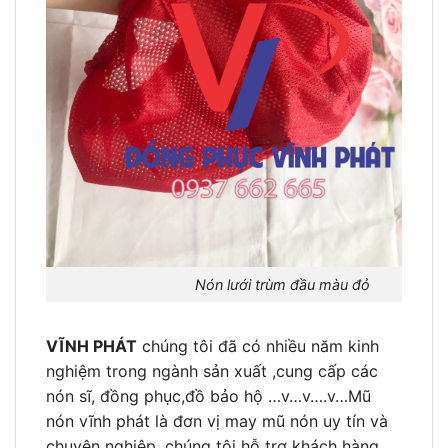
Nón lưới trùm đầu màu đỏ
VĨNH PHÁT
chúng tôi đã có nhiều năm kinh
nghiệm trong ngành sản xuất ,cung cấp các
nón sĩ, đồng phục,đồ bảo hộ …v…v….v…Mũ
nón vĩnh phát là đơn vị may mũ nón uy tín và
chuyên nghiệp, chúng tôi hỗ trợ khách hàng