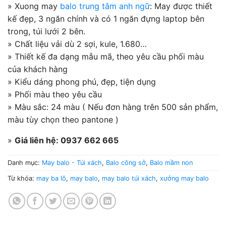
2.32
25
» Xuong may
balo trung tâm anh ngữ
: May được thiết
trên
kế đẹp, 3 ngăn chính và có 1 ngăn đựng laptop bên
5
dựa
trong, túi lưới 2 bên.
trên
đánh
» Chất liệu vải dù 2 sợi, kule, 1.680…
giá
» Thiết kế đa dạng mẫu mã, theo yêu cầu phối màu
của khách hàng
» Kiểu dáng phong phú, đẹp, tiện dụng
» Phối màu theo yêu cầu
» Màu sắc: 24 màu ( Nếu đơn hàng trên 500 sản phẩm,
màu tùy chọn theo pantone )
»
Giá liên hệ: 0937 662 665
Danh mục:
May balo - Túi xách
,
Balo công sở
,
Balo mầm non
Từ khóa:
may ba lô
,
may balo
,
may balo túi xách
,
xưởng may balo