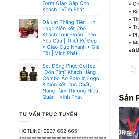
Form Giao Gấp Cho
» Ch
Khách | Vĩnh Phát
» Bề
» Th
Đà Lạt Thẳng Tiến – In
» Tr
Logo Nón Kết Cho
Khách Tour Đoàn Theo
» Ph
Yêu Cầu | Thiết Kế Đẹp
» Mà
• Giao Cực Nhanh • Giá
»Giá
Tốt | Vĩnh Phát
Set Đồng Phục Coffee
"Đốn Tim" Khách Hàng –
Combo Áo Polo In Logo
& Nón Kết Cực Chất,
Nâng Tầm Thương Hiệu
Sản 
Quán | Vĩnh Phát
TƯ VẤN TRỰC TUYẾN
HOTLINE: 0937 662 665
***********************************