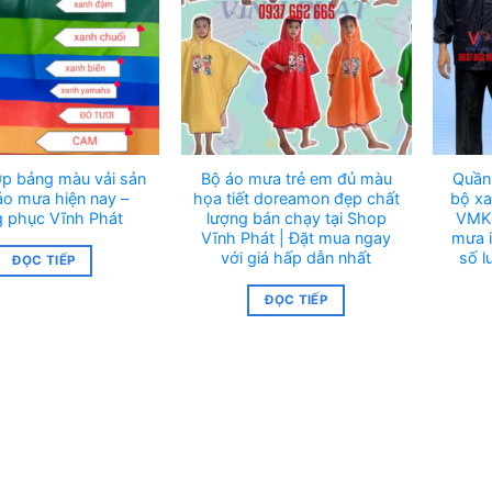
p bảng màu vải sản
Bộ áo mưa trẻ em đủ màu
Quần
áo mưa hiện nay –
họa tiết doreamon đẹp chất
bộ xa
 phục Vĩnh Phát
lượng bán chạy tại Shop
VMK 
Vĩnh Phát | Đặt mua ngay
mưa 
với giá hấp dẫn nhất
số l
ĐỌC TIẾP
ĐỌC TIẾP