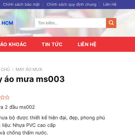
Chính sách bảo mật
Chính sách quy định chung
Liên Hệ
Tìm
p. HCM
kiếm:
ÁO KHOÁC
TIN TỨC
LIÊN HỆ
 CHỦ
/
MAY ÁO MƯA
y áo mưa ms003
a 2 đầu ms002
ưa bộ được thiết kế hiện đại, đẹp, phong phú
 liệu: Nhựa PVC cao cấp
 và chống thấm nước.