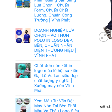
Lựa Chọn – Chuẩn
Form, Chuẩn Chất
Lượng, Chuẩn Công
Trường | Vĩnh Phát
DOANH NGHIỆP LỰA
CHỌN – ÁO THUN
POLO IN LOGO ĐẸP,
BỀN, CHUẨN NHẬN
DIỆN THƯƠNG HIỆU |
VĨNH PHÁT
Chốt đơn nón kết in
logo mùa lễ hội sự kiện
Đại Lễ Vu Lan siêu đẹp
chất lượng ý nghĩa |
Xưởng may nón Vĩnh
Phát
Xem Mẫu Tư Vấn Đặt
May Nón Tai Bèo Phối
MÔ TẢ
Màu Và Thêu Logo Siêu