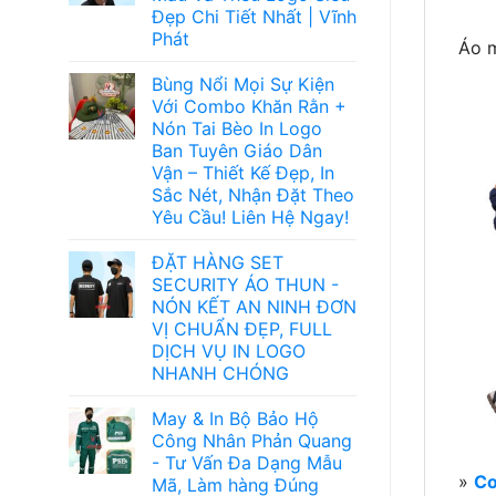
Đẹp Chi Tiết Nhất | Vĩnh
Phát
Áo 
Bùng Nổi Mọi Sự Kiện
Với Combo Khăn Rằn +
Nón Tai Bèo In Logo
Ban Tuyên Giáo Dân
Vận – Thiết Kế Đẹp, In
Sắc Nét, Nhận Đặt Theo
Yêu Cầu! Liên Hệ Ngay!
ĐẶT HÀNG SET
SECURITY ÁO THUN -
NÓN KẾT AN NINH ĐƠN
VỊ CHUẨN ĐẸP, FULL
DỊCH VỤ IN LOGO
NHANH CHÓNG
May & In Bộ Bảo Hộ
Công Nhân Phản Quang
- Tư Vấn Đa Dạng Mẫu
»
Cơ
Mã, Làm hàng Đúng