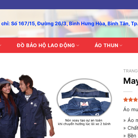
 chỉ: Số 167/15, Đường 26/3, Bình Hưng Hòa, Bình Tân, T
ĐỒ BẢO HỘ LAO ĐỘNG
ÁO THUN
TRANG
Ma
2.83
23
Áo mư
trên 5
dựa
» Áo m
trên
đánh
» Chất
giá
» Bền