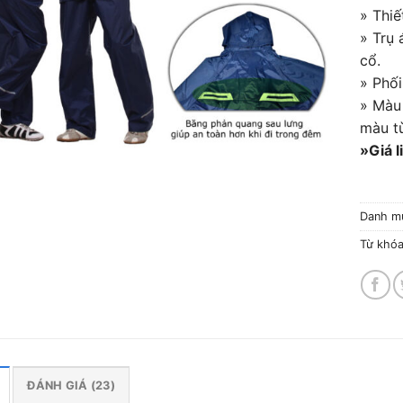
» Thiế
» Trụ 
cổ.
» Phố
» Màu
màu t
»Giá 
Danh m
Từ khó
ĐÁNH GIÁ (23)