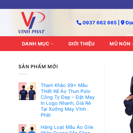
Skip
to
content
0937 662 665 |
Địa
DANH MỤC
GIỚI THIỆU
MŨ NÓN
SẢN PHẨM MỚI
Tham Khảo 99+ Mẫu
Thiết Kế Áo Thun Polo
Công Ty Đẹp – Đặt May
In Logo Nhanh, Giá Rẻ
Tại Xưởng May Vĩnh
Phát
Hàng Loạt Mẫu Áo Gile
Phản Quang Sẵn Sàng