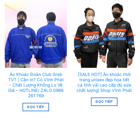
Áo Khoác Đoàn Club Grab
[SALE HOT] Áo khoác thời
TVT | Cần In? Có Vĩnh Phát
trang unisex đẹp họa tiết
– Chất Lượng Không Lo Về
cá tính vải cao cấp đủ size
Giá – HOTLINE/ ZALO 0966
chất lượng| Shop Vĩnh Phát
261 769
ĐỌC TIẾP
ĐỌC TIẾP