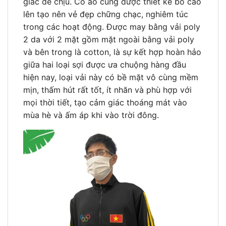
giác dễ chịu. Cổ áo cũng được thiết kế bo cao
lên tạo nên vẻ đẹp chững chạc, nghiêm túc
trong các hoạt động. Được may bằng vải poly
2 da với 2 mặt gồm mặt ngoài bằng vải poly
và bên trong là cotton, là sự kết hợp hoàn hảo
giữa hai loại sợi được ưa chuộng hàng đầu
hiện nay, loại vải này có bề mặt vô cùng mềm
mịn, thấm hút rất tốt, ít nhăn và phù hợp với
mọi thời tiết, tạo cảm giác thoáng mát vào
mùa hè và ấm áp khi vào trời đông.