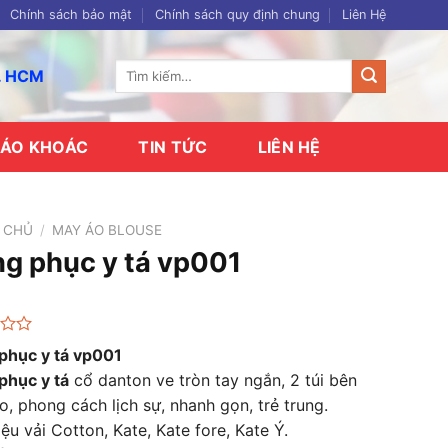
Chính sách bảo mật
Chính sách quy định chung
Liên Hệ
Tìm
p. HCM
kiếm:
ÁO KHOÁC
TIN TỨC
LIÊN HỆ
 CHỦ
/
MAY ÁO BLOUSE
g phục y tá vp001
phục y tá vp001
phục y tá
cổ danton ve tròn tay ngắn, 2 túi bên
o, phong cách lịch sự, nhanh gọn, trẻ trung.
iệu vải Cotton, Kate, Kate fore, Kate Ý.