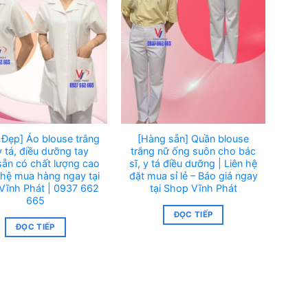
 Đẹp] Áo blouse trắng
[Hàng sẵn] Quần blouse
y tá, điều dưỡng tay
trắng nữ ống suôn cho bác
sẵn có chất lượng cao
sĩ, y tá điều dưỡng | Liên hệ
 hệ mua hàng ngay tại
đặt mua sỉ lẻ – Báo giá ngay
Vĩnh Phát | 0937 662
tại Shop Vĩnh Phát
665
ĐỌC TIẾP
ĐỌC TIẾP