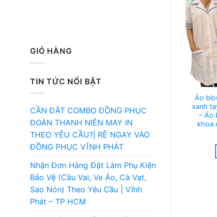
GIỎ HÀNG
TIN TỨC NỔI BẬT
Áo blo
xanh ta
CẦN ĐẶT COMBO ĐỒNG PHỤC
– Áo 
ĐOÀN THANH NIÊN MAY IN
khoa 
THEO YÊU CẦU?| RẼ NGAY VÀO
ĐỒNG PHỤC VĨNH PHÁT
Nhận Đơn Hàng Đặt Làm Phụ Kiện
Bảo Vệ (Cầu Vai, Ve Áo, Cà Vạt,
Sao Nón) Theo Yêu Cầu | Vĩnh
Phát – TP HCM