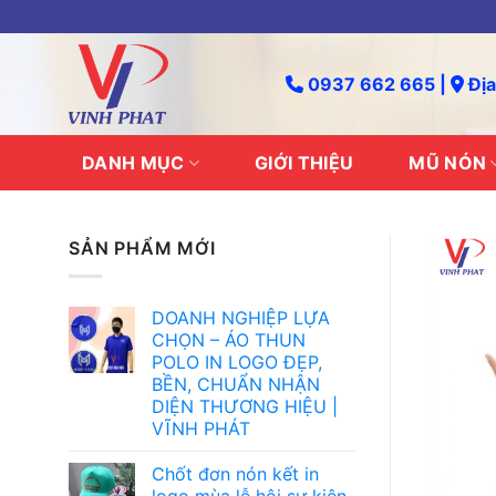
Skip
to
content
0937 662 665 |
Địa
DANH MỤC
GIỚI THIỆU
MŨ NÓN
SẢN PHẨM MỚI
DOANH NGHIỆP LỰA
CHỌN – ÁO THUN
POLO IN LOGO ĐẸP,
BỀN, CHUẨN NHẬN
DIỆN THƯƠNG HIỆU |
VĨNH PHÁT
Chốt đơn nón kết in
logo mùa lễ hội sự kiện