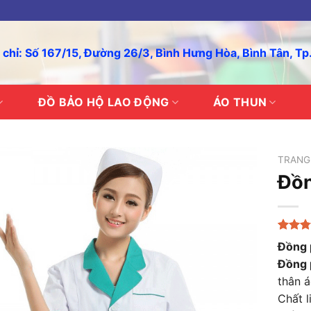
 chỉ: Số 167/15, Đường 26/3, Bình Hưng Hòa, Bình Tân, T
ĐỒ BẢO HỘ LAO ĐỘNG
ÁO THUN
TRANG
Đồn
2.78
23
Đồng 
trên 5
Đồng 
dựa
trên
thân á
đánh
giá
Chất l