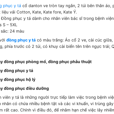
 phục y tá
cổ danton ve tròn tay ngắn, 2 túi bên thân áo, p
 liệu vải Cotton, Kate, Kate fore, Kate Ý.
 Đồng phục y tá dành cho nhân viên bác sĩ trong bệnh việ
s S – 5XL
 sắc: 24 màu
với
đồng phục y tá
có màu trắng: Áo cổ 2 ve, cài cúc giữa,
, phía trước có 2 túi, có khuy cài biển tên trên ngực trái; Q
ay đồng phục phòng mổ, đồng phục phẫu thuật
y đồng phục y tá
y đồng phục hộ lý
y đồng phục điều dưỡng
 viên y tá là những người trực tiếp làm việc trong bệnh việ
 nhân có chứa nhiều bệnh tật và các vi khuẩn, vi trùng gâ
m rất cao. Chính vì điều đó, để nhằm hạn chế việc lây nhiễ