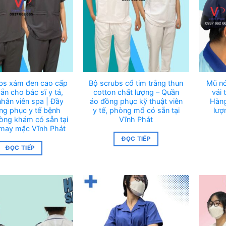
bs xám đen cao cấp
Bộ scrubs cổ tim trắng thun
Mũ nó
ẵn cho bác sĩ y tá,
cotton chất lượng – Quần
vải 
nhân viên spa | Đầy
áo đồng phục kỹ thuật viên
Hàng
ng phục y tế bệnh
y tế, phòng mổ có sẵn tại
lượ
hòng khám có sẵn tại
Vĩnh Phát
may mặc Vĩnh Phát
ĐỌC TIẾP
ĐỌC TIẾP