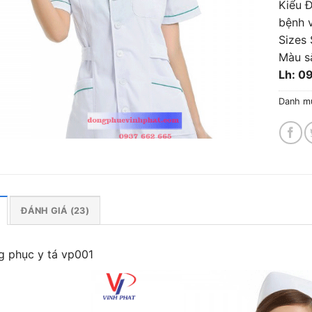
Kiểu Đ
bệnh 
Sizes 
Màu s
Lh: 0
Danh m
ĐÁNH GIÁ (23)
 phục y tá vp001