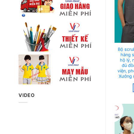
Bộ scru
hàng s
hộ lý, 
đủ đồ
viện, p
Xưởng 
VIDEO