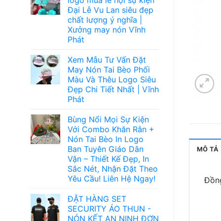
Đại Lễ Vu Lan siêu đẹp
chất lượng ý nghĩa |
Xưởng may nón Vĩnh
Phát
Xem Mẫu Tư Vấn Đặt
May Nón Tai Bèo Phối
Màu Và Thêu Logo Siêu
Đẹp Chi Tiết Nhất | Vĩnh
Phát
Bùng Nổi Mọi Sự Kiện
Với Combo Khăn Rằn +
Nón Tai Bèo In Logo
Ban Tuyên Giáo Dân
MÔ TẢ
Vận – Thiết Kế Đẹp, In
Sắc Nét, Nhận Đặt Theo
Yêu Cầu! Liên Hệ Ngay!
Đồng
ĐẶT HÀNG SET
SECURITY ÁO THUN -
NÓN KẾT AN NINH ĐƠN