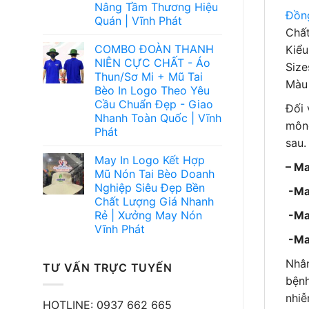
Nâng Tầm Thương Hiệu
Đồng
Quán | Vĩnh Phát
Chất
COMBO ĐOÀN THANH
Kiểu
NIÊN CỰC CHẤT - Áo
Size
Thun/Sơ Mi + Mũ Tai
Màu
Bèo In Logo Theo Yêu
Cầu Chuẩn Đẹp - Giao
Đối 
Nhanh Toàn Quốc | Vĩnh
mông
Phát
sau.
May In Logo Kết Hợp
– M
Mũ Nón Tai Bèo Doanh
Nghiệp Siêu Đẹp Bền
-Ma
Chất Lượng Giá Nhanh
Rẻ | Xưởng May Nón
-Ma
Vĩnh Phát
-Ma
Nhân
TƯ VẤN TRỰC TUYẾN
bệnh
nhiễ
HOTLINE: 0937 662 665