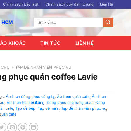
Chính sách bảo mật
Chính sách quy định chung
Liên Hệ
Tìm
p. HCM
kiếm:
ÁO KHOÁC
TIN TỨC
LIÊN HỆ
 CHỦ
/
TẠP DỀ NHÂN VIÊN PHỤC VỤ
g phục quán coffee Lavie
ục:
Áo thun đồng phục công ty
,
Áo thun quán cafe
,
Áo thun
cáo
,
Áo thun teambuilding
,
Đồng phục nhà hàng quán
,
Đồng
án cafe
,
Tạp dề bếp
,
Tạp dề nails
,
Tạp dề nhân viên phục vụ
,
quán cafe