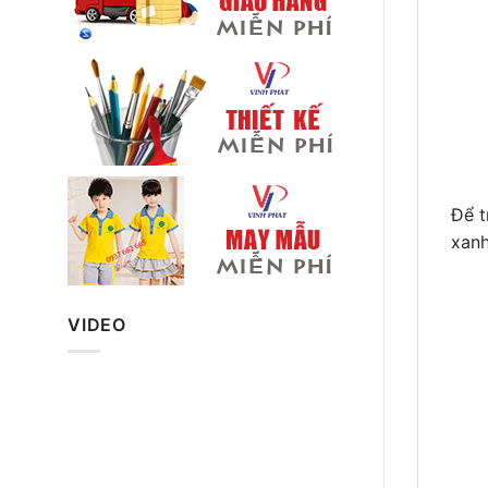
Để t
xanh
VIDEO