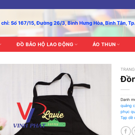
 chỉ: Số 167/15, Đường 26/3, Bình Hưng Hòa, Bình Tân, T
ĐỒ BẢO HỘ LAO ĐỘNG
ÁO THUN
TRANG
Đồn
Danh m
quảng 
phục qu
Tạp dề 