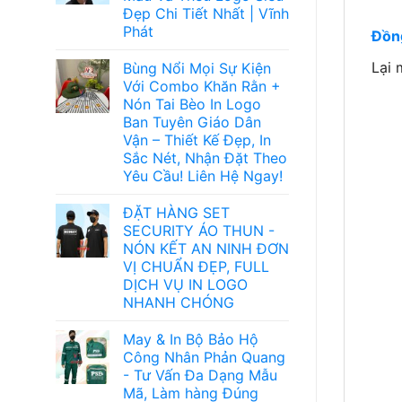
Đẹp Chi Tiết Nhất | Vĩnh
Phát
Đồn
Lại
Bùng Nổi Mọi Sự Kiện
Với Combo Khăn Rằn +
Nón Tai Bèo In Logo
Ban Tuyên Giáo Dân
Vận – Thiết Kế Đẹp, In
Sắc Nét, Nhận Đặt Theo
Yêu Cầu! Liên Hệ Ngay!
ĐẶT HÀNG SET
SECURITY ÁO THUN -
NÓN KẾT AN NINH ĐƠN
VỊ CHUẨN ĐẸP, FULL
DỊCH VỤ IN LOGO
NHANH CHÓNG
May & In Bộ Bảo Hộ
Công Nhân Phản Quang
- Tư Vấn Đa Dạng Mẫu
Mã, Làm hàng Đúng