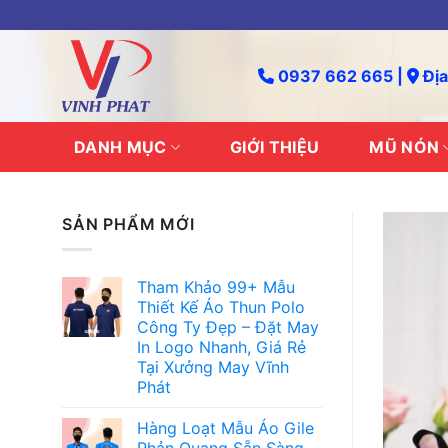
Skip
to
content
0937 662 665 |
Địa
DANH MỤC
GIỚI THIỆU
MŨ NÓN
SẢN PHẨM MỚI
Tham Khảo 99+ Mẫu
Thiết Kế Áo Thun Polo
Công Ty Đẹp – Đặt May
In Logo Nhanh, Giá Rẻ
Tại Xưởng May Vĩnh
Phát
Hàng Loạt Mẫu Áo Gile
Phản Quang Sẵn Sàng