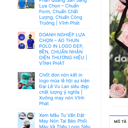
Lựa Chọn – Chuẩn
Form, Chuẩn Chất
Lượng, Chuẩn Công
Trường | Vĩnh Phát
DOANH NGHIỆP LỰA
CHỌN – ÁO THUN
POLO IN LOGO ĐẸP,
BỀN, CHUẨN NHẬN
DIỆN THƯƠNG HIỆU |
VĨNH PHÁT
Chốt đơn nón kết in
logo mùa lễ hội sự kiện
Đại Lễ Vu Lan siêu đẹp
chất lượng ý nghĩa |
Xưởng may nón Vĩnh
Phát
Xem Mẫu Tư Vấn Đặt
May Nón Tai Bèo Phối
MÔ TẢ
Màu Và Thêu Logo Siêu