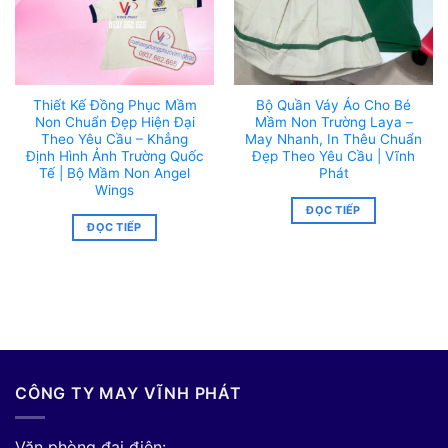
Thiết Kế Đồng Phục Mầm
Bộ Quần Váy Áo Cho Bé
Non Chuẩn Đẹp Hiện Đại
Mầm Non Trường Laya –
Theo Yêu Cầu – Khẳng
May Nhanh, In Thêu Chuẩn
Định Hình Ảnh Trường Quốc
Đẹp Theo Yêu Cầu | Vĩnh
Tế | Bộ Mầm Non Angel
Phát
Wings
ĐỌC TIẾP
ĐỌC TIẾP
CÔNG TY MAY VĨNH PHÁT
Văn phòng đại điện: