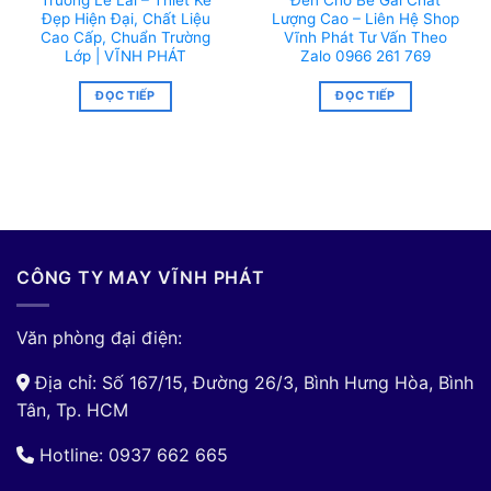
Trường Lê Lai – Thiết Kế
Đen Cho Bé Gái Chất
Đẹp Hiện Đại, Chất Liệu
Lượng Cao – Liên Hệ Shop
Cao Cấp, Chuẩn Trường
Vĩnh Phát Tư Vấn Theo
Lớp | VĨNH PHÁT
Zalo 0966 261 769
ĐỌC TIẾP
ĐỌC TIẾP
CÔNG TY MAY VĨNH PHÁT
Văn phòng đại điện:
Địa chỉ: Số 167/15, Đường 26/3, Bình Hưng Hòa, Bình
Tân, Tp. HCM
Hotline: 0937 662 665