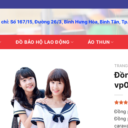
 chỉ: Số 167/15, Đường 26/3, Bình Hưng Hòa, Bình Tân, T
ĐỒ BẢO HỘ LAO ĐỘNG
ÁO THUN
TRANG
Đồn
vp
2.91
23
Đồng 
trên 5
Đồng p
dựa
trên
carava
đánh