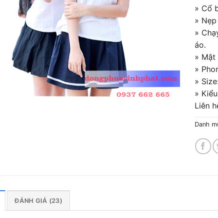
giá
» Cổ b
» Nẹp 
» Chạ
áo.
» Mật 
» Pho
» Size
» Kiểu
Liên 
Danh m
ĐÁNH GIÁ (23)