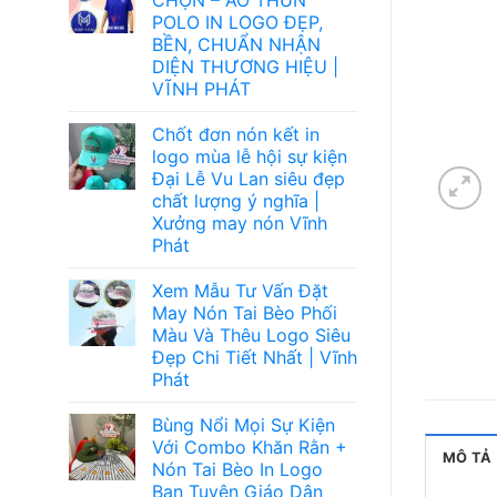
POLO IN LOGO ĐẸP,
BỀN, CHUẨN NHẬN
DIỆN THƯƠNG HIỆU |
VĨNH PHÁT
Chốt đơn nón kết in
logo mùa lễ hội sự kiện
Đại Lễ Vu Lan siêu đẹp
chất lượng ý nghĩa |
Xưởng may nón Vĩnh
Phát
Xem Mẫu Tư Vấn Đặt
May Nón Tai Bèo Phối
Màu Và Thêu Logo Siêu
Đẹp Chi Tiết Nhất | Vĩnh
Phát
Bùng Nổi Mọi Sự Kiện
Với Combo Khăn Rằn +
MÔ TẢ
Nón Tai Bèo In Logo
Ban Tuyên Giáo Dân