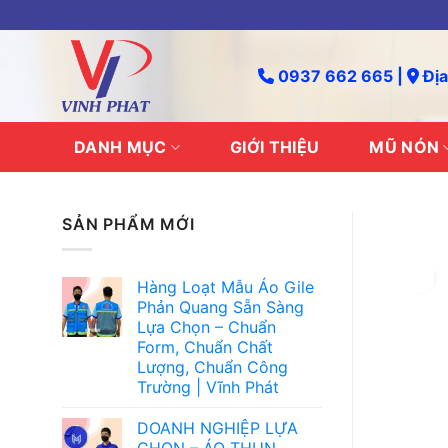
Skip
to
content
0937 662 665 |
Địa
DANH MỤC
GIỚI THIỆU
MŨ NÓN
SẢN PHẨM MỚI
Hàng Loạt Mẫu Áo Gile
Phản Quang Sẵn Sàng
Lựa Chọn – Chuẩn
Form, Chuẩn Chất
Lượng, Chuẩn Công
Trường | Vĩnh Phát
DOANH NGHIỆP LỰA
CHỌN – ÁO THUN