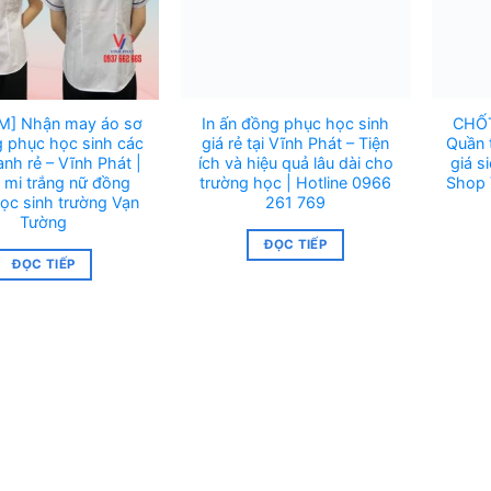
M] Nhận may áo sơ
In ấn đồng phục học sinh
CHỐT
 phục học sinh các
giá rẻ tại Vĩnh Phát – Tiện
Quần t
nh rẻ – Vĩnh Phát |
ích và hiệu quả lâu dài cho
giá s
 mi trắng nữ đồng
trường học | Hotline 0966
Shop 
ọc sinh trường Vạn
261 769
Tường
ĐỌC TIẾP
ĐỌC TIẾP