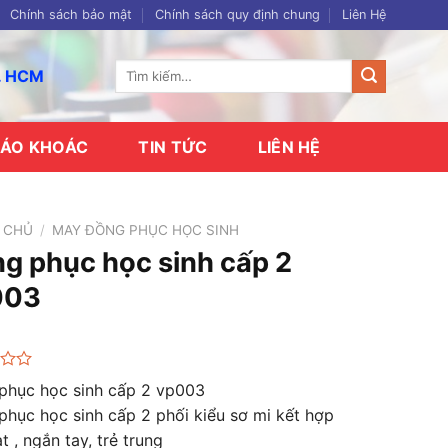
Chính sách bảo mật
Chính sách quy định chung
Liên Hệ
Tìm
p. HCM
kiếm:
ÁO KHOÁC
TIN TỨC
LIÊN HỆ
 CHỦ
/
MAY ĐỒNG PHỤC HỌC SINH
g phục học sinh cấp 2
003
phục học sinh cấp 2 vp003
hục học sinh cấp 2 phối kiểu sơ mi kết hợp
t , ngắn tay, trẻ trung