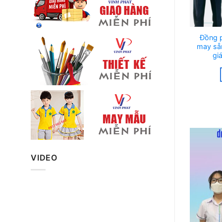
Đồng 
may sẵ
gi
VIDEO