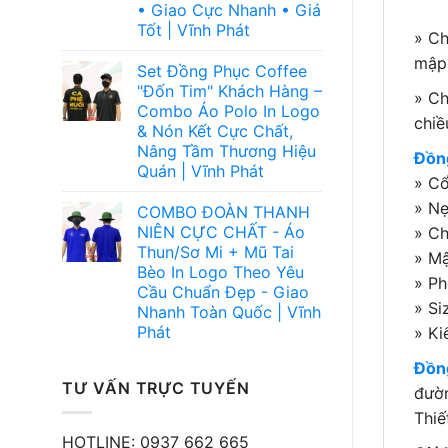
• Giao Cực Nhanh • Giá
Tốt | Vĩnh Phát
» Ch
mập,
Set Đồng Phục Coffee
"Đốn Tim" Khách Hàng –
» Ch
Combo Áo Polo In Logo
chiề
& Nón Kết Cực Chất,
Nâng Tầm Thương Hiệu
Đồng
Quán | Vĩnh Phát
» Cổ
» Nẹ
COMBO ĐOÀN THANH
NIÊN CỰC CHẤT - Áo
» Ch
Thun/Sơ Mi + Mũ Tai
» Mậ
Bèo In Logo Theo Yêu
» Ph
Cầu Chuẩn Đẹp - Giao
» Si
Nhanh Toàn Quốc | Vĩnh
Phát
» Ki
Đồn
TƯ VẤN TRỰC TUYẾN
đườn
Thiế
HOTLINE: 0937 662 665