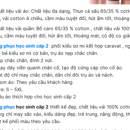
ất liệu vải áo: Chất liệu đa dạng, Thun cá sấu 65/35 % cotto
 vải cotton 4 chiều, cầm màu tuyệt đối, hút ẩm tốt, thoáng
ất liệu vải quần: Bố caro 65/35 % cotton , chất liệu vải 100
u, cầm màu tuyệt đối, hút ẩm tốt, thoáng mát, có độ co gi
 phục học sinh cấp 2
phối kiểu sơ mi kết hợp caravat , ng
 bẻ kiểu sơ mi cơ bản, trụ áo nẹp chắc chắn.
p chắc chắn, đính 2 nút.
ạy dây viền quanh chân cổ, tạo độ cứng cáp cho cổ áo.
t độ chỉ may chắc chắn, dằn chỉ đôi trụ áo và nách.
om áo: Theo yêu cầu khách hàng
ze: S – 5XL
ểu áo thích hợp cho học sinh cấp 2
g phục
học sinh cấp 2
thiết kế đẹp, chất liệu vải 100% cott
g chỉ may sắc xảo, kiểu dáng đẹp, trẻ trung, năng động, th
t kế phối màu theo yêu cầu.