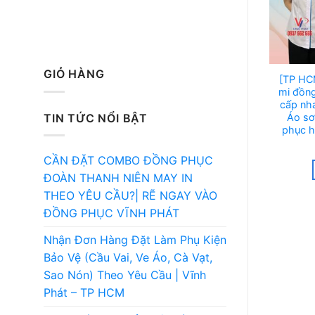
GIỎ HÀNG
[TP HC
mi đồng
cấp nha
Áo sơ
TIN TỨC NỔI BẬT
phục h
CẦN ĐẶT COMBO ĐỒNG PHỤC
ĐOÀN THANH NIÊN MAY IN
THEO YÊU CẦU?| RẼ NGAY VÀO
ĐỒNG PHỤC VĨNH PHÁT
Nhận Đơn Hàng Đặt Làm Phụ Kiện
Bảo Vệ (Cầu Vai, Ve Áo, Cà Vạt,
Sao Nón) Theo Yêu Cầu | Vĩnh
Phát – TP HCM