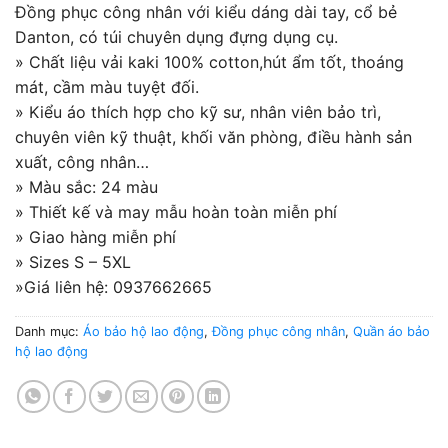
1.00
1
Đồng phục công nhân với kiểu dáng dài tay, cổ bẻ
trên
Danton, có túi chuyên dụng đựng dụng cụ.
5
dựa
» Chất liệu vải kaki 100% cotton,hút ẩm tốt, thoáng
trên
đánh
mát, cầm màu tuyệt đối.
giá
» Kiểu áo thích hợp cho kỹ sư, nhân viên bảo trì,
chuyên viên kỹ thuật, khối văn phòng, điều hành sản
xuất, công nhân…
» Màu sắc: 24 màu
» Thiết kế và may mẫu hoàn toàn miễn phí
» Giao hàng miễn phí
» Sizes S – 5XL
»Giá liên hệ: 0937662665
Danh mục:
Áo bảo hộ lao động
,
Đồng phục công nhân
,
Quần áo bảo
hộ lao động