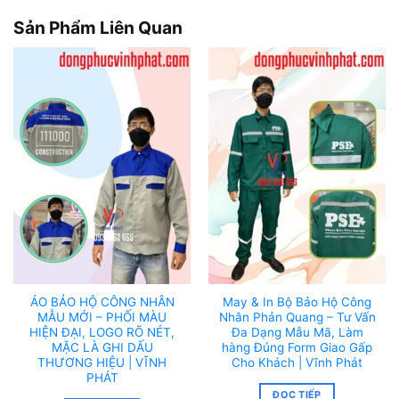
Sản Phẩm Liên Quan
ÁO BẢO HỘ CÔNG NHÂN
May & In Bộ Bảo Hộ Công
MẪU MỚI – PHỐI MÀU
Nhân Phản Quang – Tư Vấn
HIỆN ĐẠI, LOGO RÕ NÉT,
Đa Dạng Mẫu Mã, Làm
MẶC LÀ GHI DẤU
hàng Đúng Form Giao Gấp
THƯƠNG HIỆU | VĨNH
Cho Khách | Vĩnh Phát
PHÁT
ĐỌC TIẾP