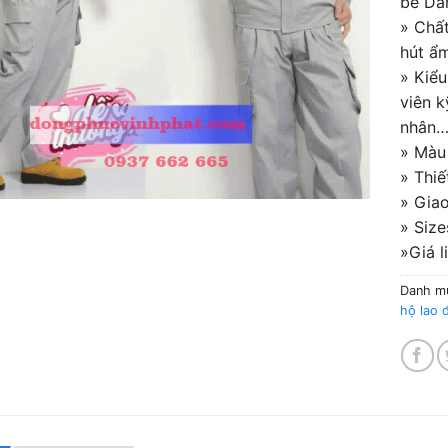
bẻ Dan
đánh
» Chất
giá
hút ẩm
» Kiểu
viên k
nhân
» Màu
» Thiế
» Giao
» Size
»Giá 
Danh m
hộ lao 