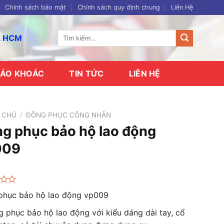
Chính sách bảo mật
Chính sách quy định chung
Liên Hệ
Tìm
p. HCM
kiếm:
ÁO KHOÁC
TIN TỨC
LIÊN HỆ
 CHỦ
/
ĐỒNG PHỤC CÔNG NHÂN
g phục bảo hộ lao động
009
phục bảo hộ lao động vp009
 phục bảo hộ lao động với kiểu dáng dài tay, cổ