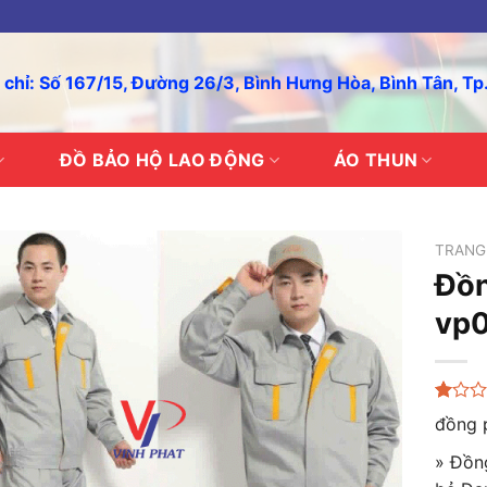
 chỉ: Số 167/15, Đường 26/3, Bình Hưng Hòa, Bình Tân, T
ĐỒ BẢO HỘ LAO ĐỘNG
ÁO THUN
TRANG
Đồn
vp
1.00
1
đồng 
trên
5
» Đồng
dựa
trên