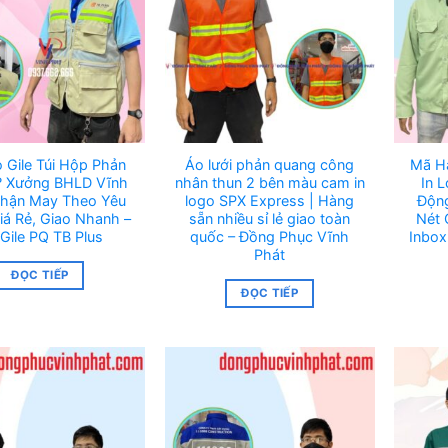
 Gile Túi Hộp Phản
Áo lưới phản quang công
Mã H
 Xưởng BHLD Vĩnh
nhân thun 2 bên màu cam in
In 
Nhận May Theo Yêu
logo SPX Express | Hàng
Động
iá Rẻ, Giao Nhanh –
sẵn nhiều sỉ lẻ giao toàn
Nét 
Gile PQ TB Plus
quốc – Đồng Phục Vĩnh
Inbox
Phát
ĐỌC TIẾP
ĐỌC TIẾP