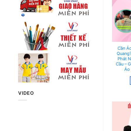
Cần Áo
Quang?
Phát 
Cầu – G
Áo 
VIDEO