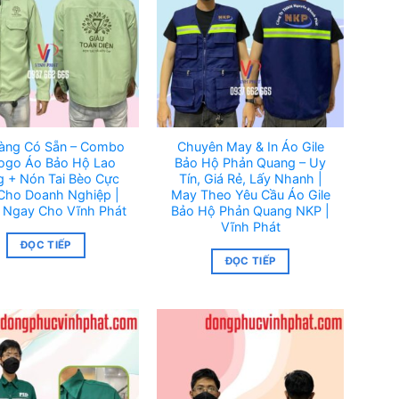
àng Có Sẵn – Combo
Chuyên May & In Áo Gile
Logo Áo Bảo Hộ Lao
Bảo Hộ Phản Quang – Uy
 + Nón Tai Bèo Cực
Tín, Giá Rẻ, Lấy Nhanh |
Cho Doanh Nghiệp |
May Theo Yêu Cầu Áo Gile
 Ngay Cho Vĩnh Phát
Bảo Hộ Phản Quang NKP |
Vĩnh Phát
ĐỌC TIẾP
ĐỌC TIẾP