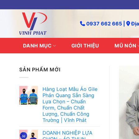
Skip
to
content
0937 662 665 |
Địa
DANH MỤC
GIỚI THIỆU
MŨ NÓN
SẢN PHẨM MỚI
Hàng Loạt Mẫu Áo Gile
Phản Quang Sẵn Sàng
Lựa Chọn – Chuẩn
Form, Chuẩn Chất
Lượng, Chuẩn Công
Trường | Vĩnh Phát
DOANH NGHIỆP LỰA
CHỌN – ÁO THUN