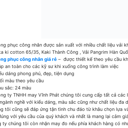
ng phục công nhân được sản xuất với nhiều chất liệu vải khác
ka ki cotton 65/35, Kaki Thành Công , Vải Pangrim Hàn Quố
ng phục công nhân giá rẻ
– được thiết kế theo yêu cầu k
úp an toàn cho các kỹ sư khi xuống công trình làm việc
ểu dáng phong phú, đẹp, tiện dụng
ối màu theo yêu cầu
u sắc: 24 màu
ng ty TNHH may Vĩnh Phát chúng tôi cung cấp tất cả các 
ngành nghề với kiểu dáng, màu sắc cũng như chất liệu đa d
g tôi cũng sẽ đáp ứng tận tình chu đáo từ khâu chọn lựa v
đúng với yêu cầu của quý khách và nhất là mang lại cảm gi
 ty chúng tôi còn nhận may đo nếu phía khách hàng có nh