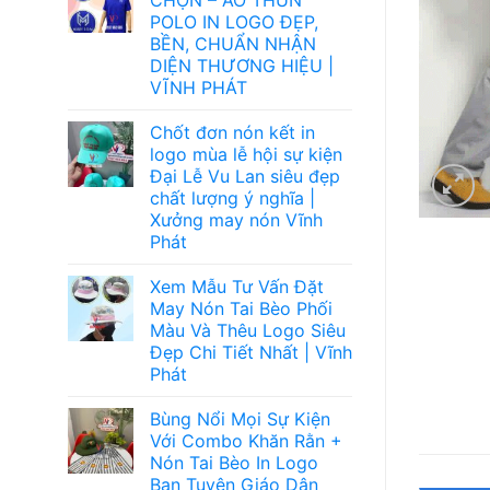
POLO IN LOGO ĐẸP,
BỀN, CHUẨN NHẬN
DIỆN THƯƠNG HIỆU |
VĨNH PHÁT
Chốt đơn nón kết in
logo mùa lễ hội sự kiện
Đại Lễ Vu Lan siêu đẹp
chất lượng ý nghĩa |
Xưởng may nón Vĩnh
Phát
Xem Mẫu Tư Vấn Đặt
May Nón Tai Bèo Phối
Màu Và Thêu Logo Siêu
Đẹp Chi Tiết Nhất | Vĩnh
Phát
Bùng Nổi Mọi Sự Kiện
Với Combo Khăn Rằn +
Nón Tai Bèo In Logo
Ban Tuyên Giáo Dân