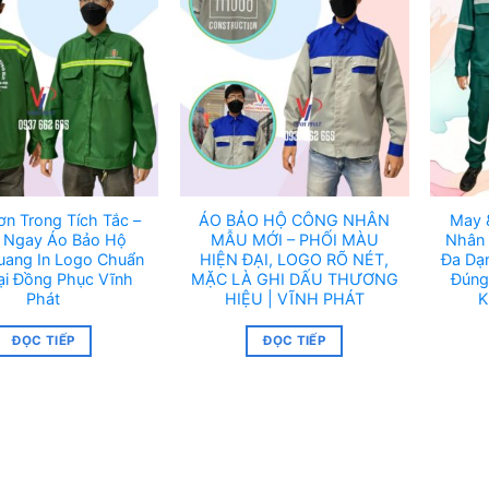
ơn Trong Tích Tắc –
ÁO BẢO HỘ CÔNG NHÂN
May 
 Ngay Áo Bảo Hộ
MẪU MỚI – PHỐI MÀU
Nhân 
uang In Logo Chuẩn
HIỆN ĐẠI, LOGO RÕ NÉT,
Đa Dạ
ại Đồng Phục Vĩnh
MẶC LÀ GHI DẤU THƯƠNG
Đúng
Phát
HIỆU | VĨNH PHÁT
K
ĐỌC TIẾP
ĐỌC TIẾP