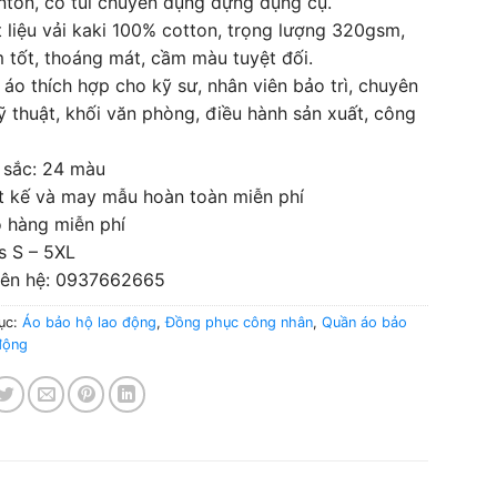
ton, có túi chuyên dụng đựng dụng cụ.
 liệu vải kaki 100% cotton, trọng lượng 320gsm,
 tốt, thoáng mát, cầm màu tuyệt đối.
 áo thích hợp cho kỹ sư, nhân viên bảo trì, chuyên
ỹ thuật, khối văn phòng, điều hành sản xuất, công
…
 sắc: 24 màu
t kế và may mẫu hoàn toàn miễn phí
 hàng miễn phí
s S – 5XL
liên hệ: 0937662665
ục:
Áo bảo hộ lao động
,
Đồng phục công nhân
,
Quần áo bảo
động