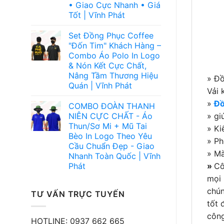
• Giao Cực Nhanh • Giá
Tốt | Vĩnh Phát
Set Đồng Phục Coffee
"Đốn Tim" Khách Hàng –
Combo Áo Polo In Logo
& Nón Kết Cực Chất,
Nâng Tầm Thương Hiệu
» Đồ
Quán | Vĩnh Phát
Vải 
»
Đồ
COMBO ĐOÀN THANH
NIÊN CỰC CHẤT - Áo
» gi
Thun/Sơ Mi + Mũ Tai
» Ki
Bèo In Logo Theo Yêu
» Ph
Cầu Chuẩn Đẹp - Giao
» Mà
Nhanh Toàn Quốc | Vĩnh
Phát
»
Cô
mọi 
chún
TƯ VẤN TRỰC TUYẾN
tốt 
công
HOTLINE: 0937 662 665