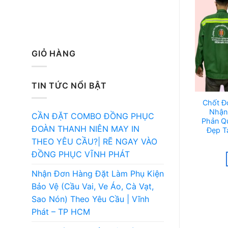
GIỎ HÀNG
TIN TỨC NỔI BẬT
Chốt Đ
Nhận
CẦN ĐẶT COMBO ĐỒNG PHỤC
Phản Q
ĐOÀN THANH NIÊN MAY IN
Đẹp T
THEO YÊU CẦU?| RẼ NGAY VÀO
ĐỒNG PHỤC VĨNH PHÁT
Nhận Đơn Hàng Đặt Làm Phụ Kiện
Bảo Vệ (Cầu Vai, Ve Áo, Cà Vạt,
Sao Nón) Theo Yêu Cầu | Vĩnh
Phát – TP HCM