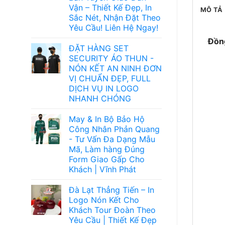
Vận – Thiết Kế Đẹp, In
MÔ TẢ
Sắc Nét, Nhận Đặt Theo
Yêu Cầu! Liên Hệ Ngay!
Đồng
ĐẶT HÀNG SET
SECURITY ÁO THUN -
NÓN KẾT AN NINH ĐƠN
VỊ CHUẨN ĐẸP, FULL
DỊCH VỤ IN LOGO
NHANH CHÓNG
May & In Bộ Bảo Hộ
Công Nhân Phản Quang
- Tư Vấn Đa Dạng Mẫu
Mã, Làm hàng Đúng
Form Giao Gấp Cho
Khách | Vĩnh Phát
Đà Lạt Thẳng Tiến – In
Logo Nón Kết Cho
Khách Tour Đoàn Theo
Yêu Cầu | Thiết Kế Đẹp