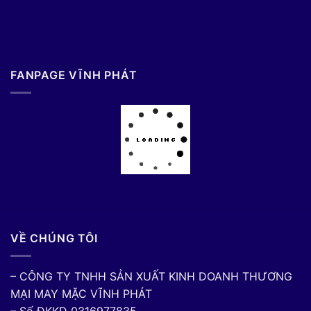
FANPAGE VĨNH PHÁT
VỀ CHÚNG TÔI
– CÔNG TY TNHH SẢN XUẤT KINH DOANH THƯƠNG
MẠI MAY MẶC VĨNH PHÁT
– Số ĐKKD 0316977835