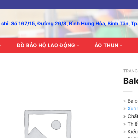
 chỉ: Số 167/15, Đường 26/3, Bình Hưng Hòa, Bình Tân, T
ĐỒ BẢO HỘ LAO ĐỘNG
ÁO THUN
TRANG
Bal
» Bal
»
Xuo
» Chất
» Thi
» Kiểu