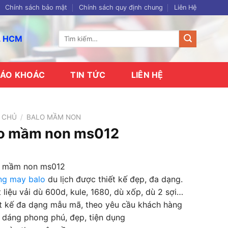
Chính sách bảo mật
Chính sách quy định chung
Liên Hệ
Tìm
p. HCM
kiếm:
ÁO KHOÁC
TIN TỨC
LIÊN HỆ
 CHỦ
/
BALO MẦM NON
o mầm non ms012
o mầm non ms012
ng may balo
du lịch được thiết kế đẹp, đa dạng.
 liệu vải dù 600d, kule, 1680, dù xốp, dù 2 sợi…
ết kế đa dạng mẫu mã, theo yêu cầu khách hàng
 dáng phong phú, đẹp, tiện dụng