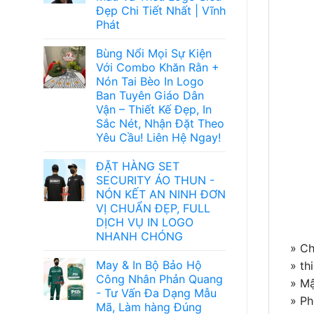
Đẹp Chi Tiết Nhất | Vĩnh
Phát
Bùng Nổi Mọi Sự Kiện
Với Combo Khăn Rằn +
Nón Tai Bèo In Logo
Ban Tuyên Giáo Dân
Vận – Thiết Kế Đẹp, In
Sắc Nét, Nhận Đặt Theo
Yêu Cầu! Liên Hệ Ngay!
ĐẶT HÀNG SET
SECURITY ÁO THUN -
NÓN KẾT AN NINH ĐƠN
VỊ CHUẨN ĐẸP, FULL
DỊCH VỤ IN LOGO
NHANH CHÓNG
» Ch
May & In Bộ Bảo Hộ
» th
Công Nhân Phản Quang
» Mậ
- Tư Vấn Đa Dạng Mẫu
» Ph
Mã, Làm hàng Đúng