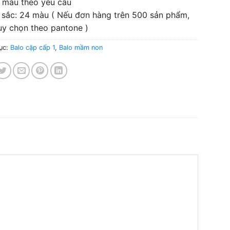
i màu theo yêu cầu
 sắc: 24 màu ( Nếu đơn hàng trên 500 sản phẩm,
ùy chọn theo pantone )
ục:
Balo cặp cấp 1
,
Balo mầm non