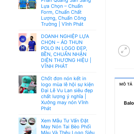
Lựa Chọn – Chuẩn
Form, Chuẩn Chất
Lượng, Chuẩn Công
Trường | Vĩnh Phát
DOANH NGHIỆP LỰA
CHỌN – ÁO THUN
POLO IN LOGO ĐẸP,
BỀN, CHUẨN NHẬN
DIỆN THƯƠNG HIỆU |
VĨNH PHÁT
Chốt đơn nón kết in
logo mùa lễ hội sự kiện
MÔ TẢ
Đại Lễ Vu Lan siêu đẹp
chất lượng ý nghĩa |
Xưởng may nón Vĩnh
Bal
Phát
Xem Mẫu Tư Vấn Đặt
May Nón Tai Bèo Phối
Màu Và Thêu Logo Siêu