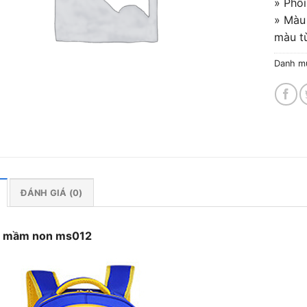
» Phố
» Màu
màu t
Danh m
ĐÁNH GIÁ (0)
o mầm non ms012