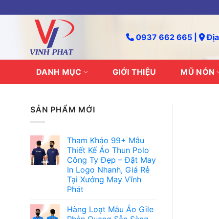
Skip
to
content
0937 662 665 |
Địa
DANH MỤC
GIỚI THIỆU
MŨ NÓN
SẢN PHẨM MỚI
Tham Khảo 99+ Mẫu
Thiết Kế Áo Thun Polo
Công Ty Đẹp – Đặt May
In Logo Nhanh, Giá Rẻ
Tại Xưởng May Vĩnh
Phát
Hàng Loạt Mẫu Áo Gile
Phản Quang Sẵn Sàng