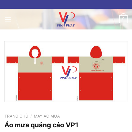
Skip
to
content
0
TRANG CHỦ
/
MAY ÁO MƯA
Áo mưa quảng cáo VP1