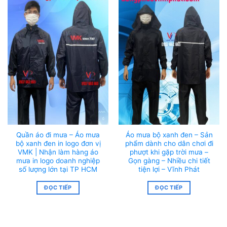
Quần áo đi mưa – Áo mưa
Áo mưa bộ xanh đen – Sản
bộ xanh đen in logo đơn vị
phẩm dành cho dân chơi đi
VMK | Nhận làm hàng áo
phượt khi gặp trời mưa –
mưa in logo doanh nghiệp
Gọn gàng – Nhiều chi tiết
số lượng lớn tại TP HCM
tiện lợi – Vĩnh Phát
ĐỌC TIẾP
ĐỌC TIẾP