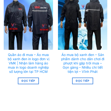
Quần áo đi mưa – Áo mưa
Áo mưa bộ xanh đen – Sản
bộ xanh đen in logo đơn vị
phẩm dành cho dân chơi đi
VMK | Nhận làm hàng áo
phượt khi gặp trời mưa –
mưa in logo doanh nghiệp
Gọn gàng – Nhiều chi tiết
số lượng lớn tại TP HCM
tiện lợi – Vĩnh Phát
ĐỌC TIẾP
ĐỌC TIẾP