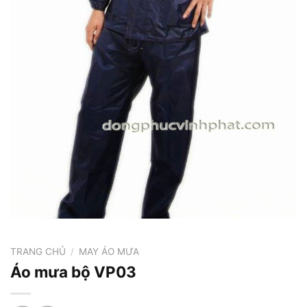
TRANG CHỦ
/
MAY ÁO MƯA
Áo mưa bộ VP03