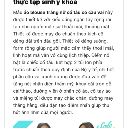
thực tập sinh y khoa
Mẫu
áo blouse trắng nữ cổ tàu có cầu vai
này
được thiết kế với kiểu dáng ngắn tay rộng rãi
tạo cho người mặc sự thoải mái, thoáng mát.
Thiết kế được may đo chuẩn theo kích cỡ,
dáng dài trên đầu gối. Thiết kế dáng suông,
form rộng giúp người mặc cảm thấy thoải mái,
linh hoạt mà vẫn vô cùng lịch thiệp. Điểm nổi
bật là chiếc cổ tàu, kết hợp 2 túi lớn phía
trước chuẩn theo quy định của Bộ y tế, chi tiết
phần cầu vai xanh dương được đưa vào để
tăng nét nhận diện thẩm mỹ, khuy cài tròn dễ
cài/tháo, đường viền ở phần cổ áo, cổ tay áo
và miệng túi được may chắc chắn, đường may
thẳng hàng, đều đặn tạo điểm nhấn giúp thu
hút ánh nhìn của mọi người.