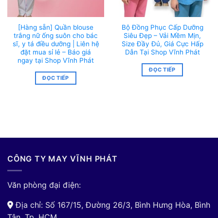
[Hàng sẵn] Quần blouse
Bộ Đồng Phục Cấp Dưỡng
trắng nữ ống suôn cho bác
Siêu Đẹp – Vải Mềm Mịn,
sĩ, y tá điều dưỡng | Liên hệ
Size Đầy Đủ, Giá Cực Hấp
đặt mua sỉ lẻ – Báo giá
Dẫn Tại Shop Vĩnh Phát
ngay tại Shop Vĩnh Phát
ĐỌC TIẾP
ĐỌC TIẾP
CÔNG TY MAY VĨNH PHÁT
Văn phòng đại điện:
Địa chỉ: Số 167/15, Đường 26/3, Bình Hưng Hòa, Bình
Tân, Tp. HCM