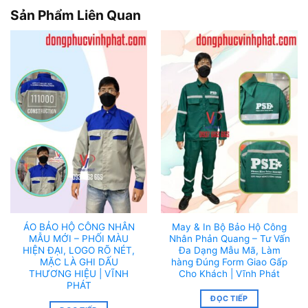
Sản Phẩm Liên Quan
ÁO BẢO HỘ CÔNG NHÂN
May & In Bộ Bảo Hộ Công
MẪU MỚI – PHỐI MÀU
Nhân Phản Quang – Tư Vấn
HIỆN ĐẠI, LOGO RÕ NÉT,
Đa Dạng Mẫu Mã, Làm
MẶC LÀ GHI DẤU
hàng Đúng Form Giao Gấp
THƯƠNG HIỆU | VĨNH
Cho Khách | Vĩnh Phát
PHÁT
ĐỌC TIẾP